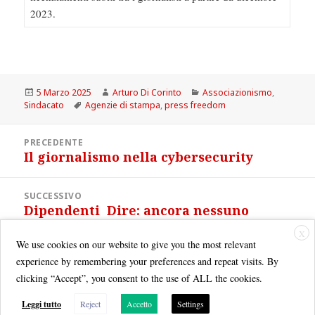
2023.
Scritto
Autore
Categorie
5 Marzo 2025
Arturo Di Corinto
Associazionismo
,
il
Tag
Sindacato
Agenzie di stampa
,
press freedom
Navigazione
PRECEDENTE
articoli
Il giornalismo nella cybersecurity
Articolo
precedente:
SUCCESSIVO
Dipendenti Dire: ancora nessuno
Articolo
stipendio 2025
successivo:
X
We use cookies on our website to give you the most relevant
experience by remembering your preferences and repeat visits. By
clicking “Accept”, you consent to the use of ALL the cookies.
Leggi tutto
Reject
Accetto
Settings