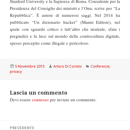
Stanford University e la Sapienza di Roma. Consulente per la
Presidenza del Consiglio dei ministri e l’Onu, scrive per “La
Repubblica”. È autore di numerosi saggi. Nel 2014 ha
pubblicato “Un dizionario hacker” (Manni Editore), nel
quale con sguardo critico e tutt’altro che neutrale, sfata i
pregiudizi e fa luce sul mondo della controcultura digitale,
spesso percepito come illegale e pericoloso.
Scritto
Autore
Categorie
5 Novembre 2015
Arturo Di Corinto
Conferenze
,
il
privacy
Lascia un commento
Devi essere
connesso
per inviare un commento.
Navigazione
PRECEDENTE