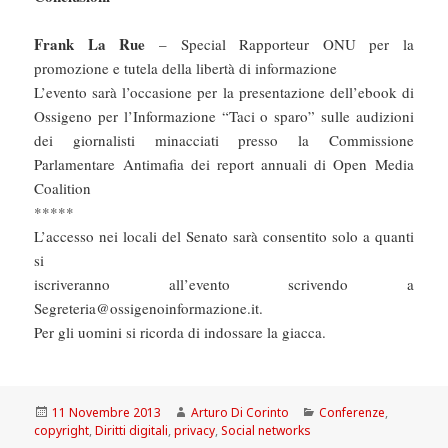
Frank La Rue
– Special Rapporteur ONU per la
promozione e tutela della libertà di informazione
L’evento sarà l’occasione per la presentazione dell’ebook di
Ossigeno per l’Informazione “Taci o sparo” sulle audizioni
dei giornalisti minacciati presso la Commissione
Parlamentare Antimafia dei report annuali di Open Media
Coalition
*****
L’accesso nei locali del Senato sarà consentito solo a quanti
si
iscriveranno all’evento scrivendo a
Segreteria@ossigenoinformazione.it.
Per gli uomini si ricorda di indossare la giacca.
Scritto
Autore
Categorie
11 Novembre 2013
Arturo Di Corinto
Conferenze
,
il
copyright
,
Diritti digitali
,
privacy
,
Social networks