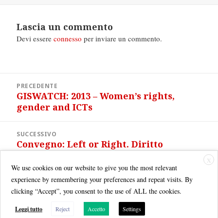
Lascia un commento
Devi essere
connesso
per inviare un commento.
Navigazione
PRECEDENTE
articoli
GISWATCH: 2013 – Women’s rights,
Articolo
gender and ICTs
precedente:
SUCCESSIVO
Convegno: Left or Right. Diritto
Articolo
d’autore e open data in Europa
successivo:
X
We use cookies on our website to give you the most relevant
experience by remembering your preferences and repeat visits. By
clicking “Accept”, you consent to the use of ALL the cookies.
Leggi tutto
Reject
Accetto
Settings