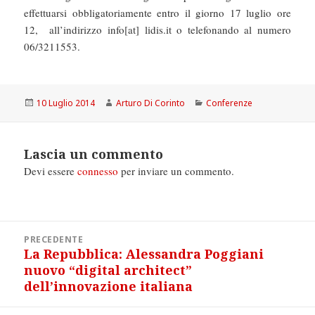
effettuarsi obbligatoriamente entro il giorno 17 luglio ore
12, all’indirizzo info[at] lidis.it o telefonando al numero
06/3211553.
Scritto
Autore
Categorie
10 Luglio 2014
Arturo Di Corinto
Conferenze
il
Lascia un commento
Devi essere
connesso
per inviare un commento.
Navigazione
PRECEDENTE
articoli
La Repubblica: Alessandra Poggiani
Articolo
nuovo “digital architect”
precedente:
dell’innovazione italiana