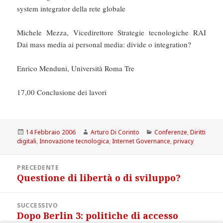
system integrator della rete globale
Michele Mezza, Vicedirettore Strategie tecnologiche RAI
Dai mass media ai personal media: divide o integration?
Enrico Menduni, Università Roma Tre
17,00 Conclusione dei lavori
Scritto
Autore
Categorie
14 Febbraio 2006
Arturo Di Corinto
Conferenze
,
Diritti
il
digitali
,
Innovazione tecnologica
,
Internet Governance
,
privacy
Navigazione
PRECEDENTE
articoli
Questione di libertà o di sviluppo?
Articolo
precedente:
SUCCESSIVO
Dopo Berlin 3: politiche di accesso
Articolo