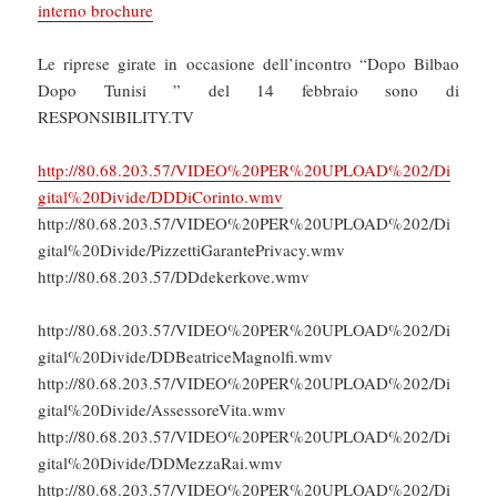
interno brochure
Le riprese girate in occasione dell’incontro “Dopo Bilbao
Dopo Tunisi ” del 14 febbraio sono di
RESPONSIBILITY.TV
http://80.68.203.57/VIDEO%20PER%20UPLOAD%202/Di
gital%20Divide/DDDiCorinto.wmv
http://80.68.203.57/VIDEO%20PER%20UPLOAD%202/Di
gital%20Divide/PizzettiGarantePrivacy.wmv
http://80.68.203.57/DDdekerkove.wmv
http://80.68.203.57/VIDEO%20PER%20UPLOAD%202/Di
gital%20Divide/DDBeatriceMagnolfi.wmv
http://80.68.203.57/VIDEO%20PER%20UPLOAD%202/Di
gital%20Divide/AssessoreVita.wmv
http://80.68.203.57/VIDEO%20PER%20UPLOAD%202/Di
gital%20Divide/DDMezzaRai.wmv
http://80.68.203.57/VIDEO%20PER%20UPLOAD%202/Di