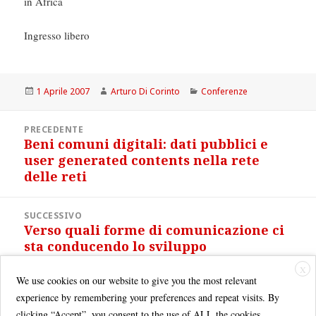
in Africa
Ingresso libero
Scritto
Autore
Categorie
1 Aprile 2007
Arturo Di Corinto
Conferenze
il
Navigazione
PRECEDENTE
articoli
Beni comuni digitali: dati pubblici e
Articolo
user generated contents nella rete
precedente:
delle reti
SUCCESSIVO
Verso quali forme di comunicazione ci
Articolo
sta conducendo lo sviluppo
successivo:
tecnologico?
X
We use cookies on our website to give you the most relevant
experience by remembering your preferences and repeat visits. By
clicking “Accept”, you consent to the use of ALL the cookies.