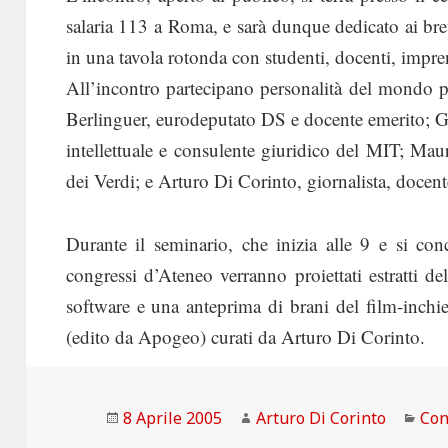
salaria 113 a Roma, e sarà dunque dedicato ai bre
in una tavola rotonda con studenti, docenti, impren
All’incontro partecipano personalità del mondo po
Berlinguer, eurodeputato DS e docente emerito; G
intellettuale e consulente giuridico del MIT; Ma
dei Verdi; e Arturo Di Corinto, giornalista, docent
Durante il seminario, che inizia alle 9 e si con
congressi d’Ateneo verranno proiettati estratti del
software e una anteprima di brani del film-inchi
(edito da Apogeo) curati da Arturo Di Corinto.
Scritto
Autore
Cat
8 Aprile 2005
Arturo Di Corinto
Con
il