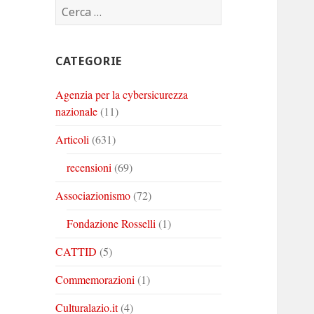
Ricerca
Corinto
Corinto
Corinto
per:
su
su
su
Twitter
Youtube
Linkedin
CATEGORIE
Agenzia per la cybersicurezza
nazionale
(11)
Articoli
(631)
recensioni
(69)
Associazionismo
(72)
Fondazione Rosselli
(1)
CATTID
(5)
Commemorazioni
(1)
Culturalazio.it
(4)