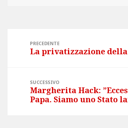
Navigazione
articoli
PRECEDENTE
La privatizzazione della
Articolo
precedente:
SUCCESSIVO
Margherita Hack: ”Eccess
Articolo
Papa. Siamo uno Stato la
successivo: