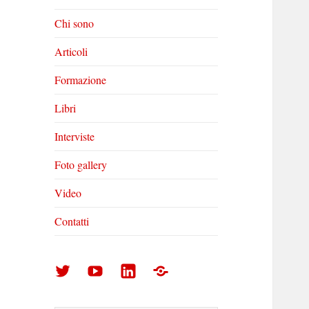
Chi sono
Articoli
Formazione
Libri
Interviste
Foto gallery
Video
Contatti
Arturo
Arturo
Arturo
Foto
Di
Di
Di
gallery