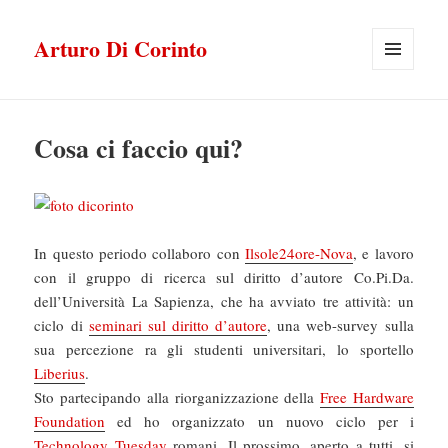
Arturo Di Corinto
MENU
E
WIDGET
Cosa ci faccio qui?
In questo periodo collaboro con
Ilsole24ore-Nova
, e lavoro
con il gruppo di ricerca sul diritto d’autore Co.Pi.Da.
dell’Università La Sapienza, che ha avviato tre attività: un
ciclo di
seminari sul diritto d’autore
, una web-survey sulla
sua percezione ra gli studenti universitari, lo sportello
Liberius
.
Sto partecipando alla riorganizzazione della
Free Hardware
Foundation
ed ho organizzato un nuovo ciclo per i
Technology Tuesday
romani. Il prossimo, aperto a tutti, si