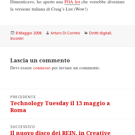
Dimenticavo, ho aperto una
FOA list
che vorrebbe diventare
la versione italiana di Craig’s List (Wow!)
Scritto
Autore
Categorie
8 Maggio 2008
Arturo Di Corinto
Diritti digitali
,
il
Incontri
Lascia un commento
Devi essere
connesso
per inviare un commento.
Navigazione
PRECEDENTE
articoli
Technology Tuesday il 13 maggio a
Articolo
Roma
precedente:
SUCCESSIVO
Il nuovo disco dei REIN, in Creative
Articolo