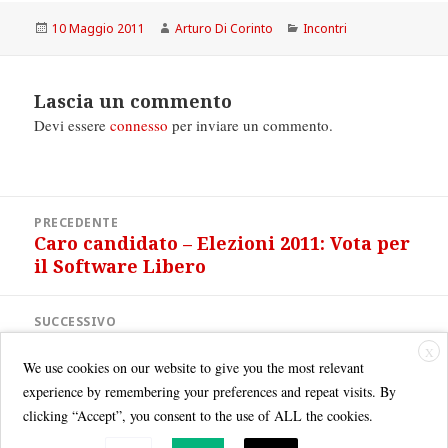
Scritto
Autore
Categorie
10 Maggio 2011
Arturo Di Corinto
Incontri
il
Lascia un commento
Devi essere
connesso
per inviare un commento.
Navigazione
PRECEDENTE
articoli
Caro candidato – Elezioni 2011: Vota per
Articolo
il Software Libero
precedente:
SUCCESSIVO
NTTN: Skype è di Microsoft
Articolo
X
successivo:
We use cookies on our website to give you the most relevant
experience by remembering your preferences and repeat visits. By
clicking “Accept”, you consent to the use of ALL the cookies.