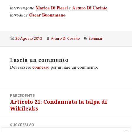
Marica Di Pierri
Arturo Di Corinto
intervengono
e
Oscar Buonamano
introduce
Scritto
Autore
Categorie
30 Agosto 2013
Arturo Di Corinto
Seminari
il
Lascia un commento
Devi essere
connesso
per inviare un commento.
Navigazione
PRECEDENTE
articoli
Articolo 21: Condannata la talpa di
Articolo
Wikileaks
precedente:
SUCCESSIVO
Espresso: blogger da salvare
Articolo