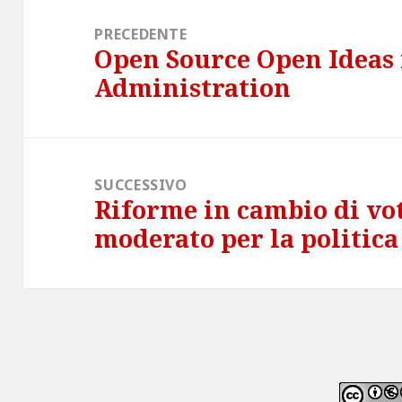
Navigazione
articoli
PRECEDENTE
Open Source Open Ideas 
Articolo
Administration
precedente:
SUCCESSIVO
Riforme in cambio di v
Articolo
moderato per la politica
successivo: