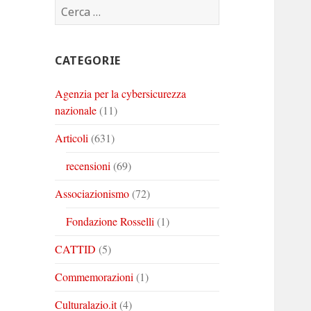
Ricerca
Corinto
Corinto
Corinto
per:
su
su
su
Twitter
Youtube
Linkedin
CATEGORIE
Agenzia per la cybersicurezza
nazionale
(11)
Articoli
(631)
recensioni
(69)
Associazionismo
(72)
Fondazione Rosselli
(1)
CATTID
(5)
Commemorazioni
(1)
Culturalazio.it
(4)