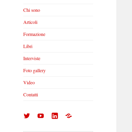
Chi sono
Articoli
Formazione
Libri
Interviste
Foto gallery
Video
Contatti
Arturo
Arturo
Arturo
Foto
Di
Di
Di
gallery