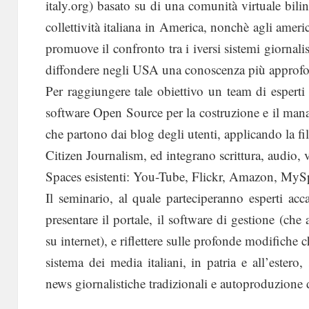
italy.org) basato su di una comunità virtuale biling
collettività italiana in America, nonchè agli america
promuove il confronto tra i iversi sistemi giornalis
diffondere negli USA una conoscenza più approfon
Per raggiungere tale obiettivo un team di esperti
software Open Source per la costruzione e il mana
che partono dai blog degli utenti, applicando la fi
Citizen Journalism, ed integrano scrittura, audio, v
Spaces esistenti: You-Tube, Flickr, Amazon, MyS
Il seminario, al quale parteciperanno esperti acc
presentare il portale, il software di gestione (che
su internet), e riflettere sulle profonde modifiche c
sistema dei media italiani, in patria e all’estero,
news giornalistiche tradizionali e autoproduzione d