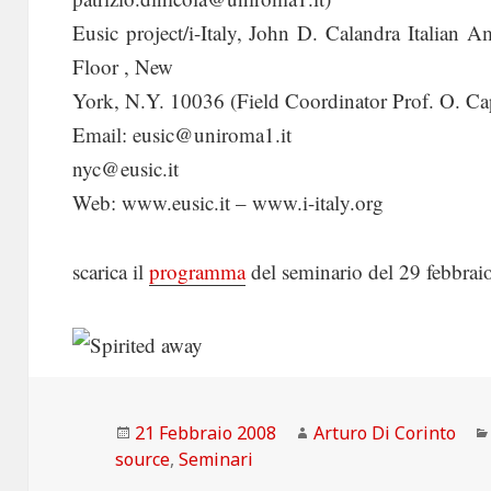
Eusic project/i-Italy, John D. Calandra Italian A
Floor , New
York, N.Y. 10036 (Field Coordinator Prof. O. Ca
Email: eusic@uniroma1.it
nyc@eusic.it
Web: www.eusic.it – www.i-italy.org
scarica il
programma
del seminario del 29 febbrai
Scritto
Autore
21 Febbraio 2008
Arturo Di Corinto
il
source
,
Seminari