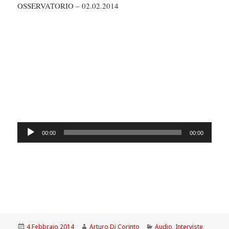
OSSERVATORIO – 02.02.2014
Audio
00:00
00:00
Player
Scritto
Autore
Categorie
4 Febbraio 2014
Arturo Di Corinto
Audio
,
Interviste
,