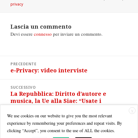
il
privacy
Lascia un commento
Devi essere
connesso
per inviare un commento.
Navigazione
PRECEDENTE
articoli
e-Privacy: video interviste
Articolo
precedente:
SUCCESSIVO
La Repubblica: Diritto d’autore e
Articolo
musica, la Ue alla Siae: “Usate i
successivo:
Creative Commons”
X
We use cookies on our website to give you the most relevant
experience by remembering your preferences and repeat visits. By
clicking “Accept”, you consent to the use of ALL the cookies.