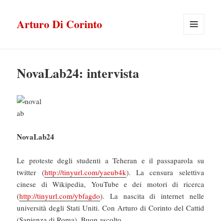
Arturo Di Corinto
MENU
E
WIDGET
NovaLab24: intervista
NovaLab24
Le proteste degli studenti a Teheran e il passaparola su
twitter (
http://tinyurl.com/yaeub4k
). La censura selettiva
cinese di Wikipedia, YouTube e dei motori di ricerca
(
http://tinyurl.com/ybfagdo
). La nascita di internet nelle
università degli Stati Uniti. Con Arturo di Corinto del Cattid
(Sapienza di Roma). Buon ascolto.