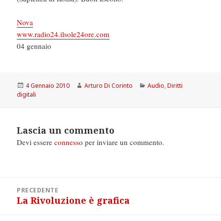
Nova
www.radio24.ilsole24ore.com
04 gennaio
Scritto
Autore
Categorie
4 Gennaio 2010
Arturo Di Corinto
Audio
,
Diritti
il
digitali
Lascia un commento
Devi essere
connesso
per inviare un commento.
Navigazione
PRECEDENTE
articoli
La Rivoluzione è grafica
Articolo
precedente: