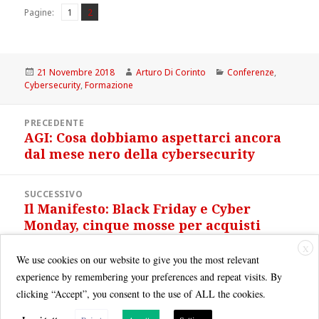
Pagina
Pagina
,
Pagine:
1
2
Scritto
Autore
Categorie
21 Novembre 2018
Arturo Di Corinto
Conferenze
,
il
Cybersecurity
,
Formazione
Navigazione
PRECEDENTE
articoli
AGI: Cosa dobbiamo aspettarci ancora
Articolo
dal mese nero della cybersecurity
precedente:
SUCCESSIVO
Il Manifesto: Black Friday e Cyber
Articolo
Monday, cinque mosse per acquisti
successivo:
sicuri online
X
We use cookies on our website to give you the most relevant
experience by remembering your preferences and repeat visits. By
clicking “Accept”, you consent to the use of ALL the cookies.