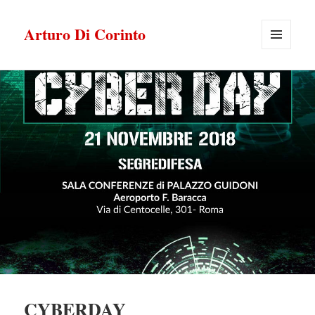
Arturo Di Corinto
MENU
E
WIDGET
CYBERDAY