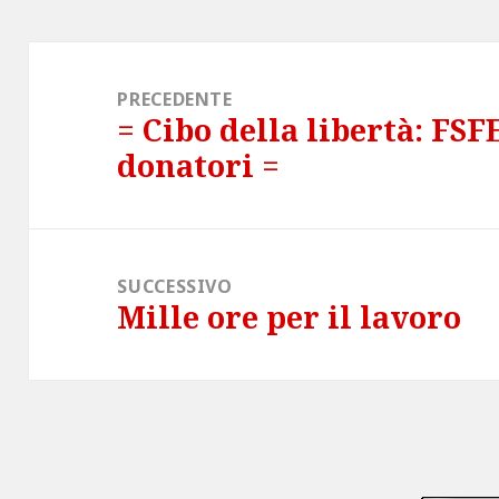
Navigazione
articoli
PRECEDENTE
= Cibo della libertà: FSF
Articolo
donatori =
precedente:
SUCCESSIVO
Mille ore per il lavoro
Articolo
successivo: