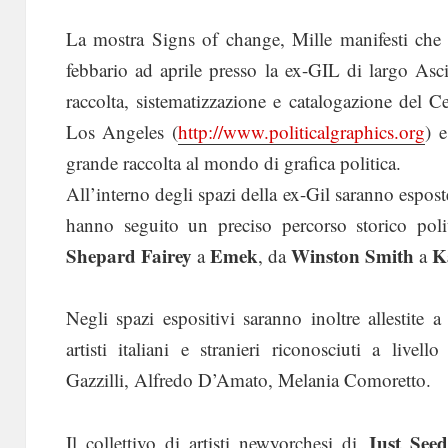
La mostra Signs of change, Mille manifesti che
febbario ad aprile presso la ex-GIL di largo Asc
raccolta, sistematizzazione e catalogazione del C
Los Angeles (
http://www.politicalgraphics.org
) 
grande raccolta al mondo di grafica politica.
All’interno degli spazi della ex-Gil saranno esposte
hanno seguito un preciso percorso storico pol
Shepard Fairey
Emek
Winston Smith
K
a
, da
a
Negli spazi espositivi saranno inoltre allestite 
artisti italiani e stranieri riconosciuti a live
Gazzilli, Alfredo D’Amato, Melania Comoretto.
Just Seed
Il collettivo di artisti newyorchesi di