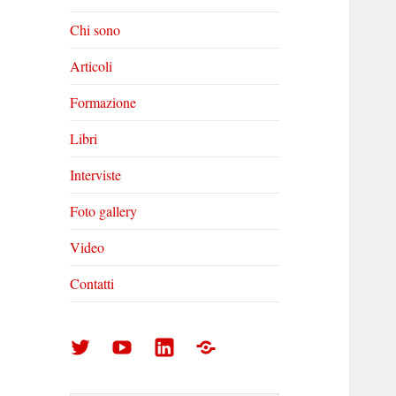
Chi sono
Articoli
Formazione
Libri
Interviste
Foto gallery
Video
Contatti
Arturo
Arturo
Arturo
Foto
Di
Di
Di
gallery