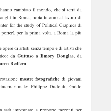
 hanno cambiato il mondo, che si terrà da
ianghi in Roma, ruota intorno al lavoro di
enter for the study of Political Graphics di
e porterà per la prima volta a Roma la più
 opere di artisti senza tempo e di artisti che
Guttuso
Emory Dougla
itico: da
a
s, da
aren Redfern
.
mostre fotografiche
a rotazione
di giovani
llo internazionale: Philippe Dudouit, Guido
s
sarà impegnato a proporre racconti per