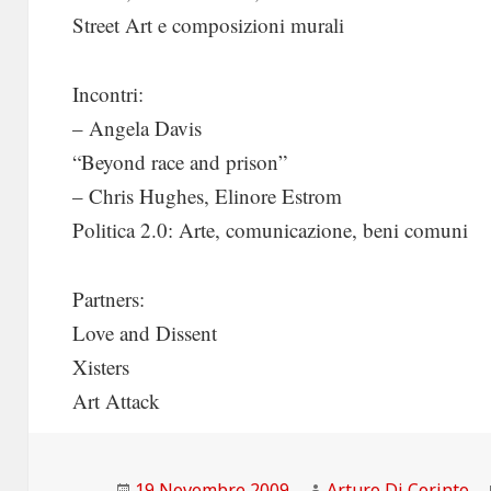
Street Art e composizioni murali
Incontri:
– Angela Davis
“Beyond race and prison”
– Chris Hughes, Elinore Estrom
Politica 2.0: Arte, comunicazione, beni comuni
Partners:
Love and Dissent
Xisters
Art Attack
Scritto
Autore
19 Novembre 2009
Arturo Di Corinto