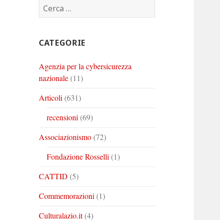
Ricerca
Corinto
Corinto
Corinto
per:
su
su
su
Twitter
Youtube
Linkedin
CATEGORIE
Agenzia per la cybersicurezza
nazionale
(11)
Articoli
(631)
recensioni
(69)
Associazionismo
(72)
Fondazione Rosselli
(1)
CATTID
(5)
Commemorazioni
(1)
Culturalazio.it
(4)