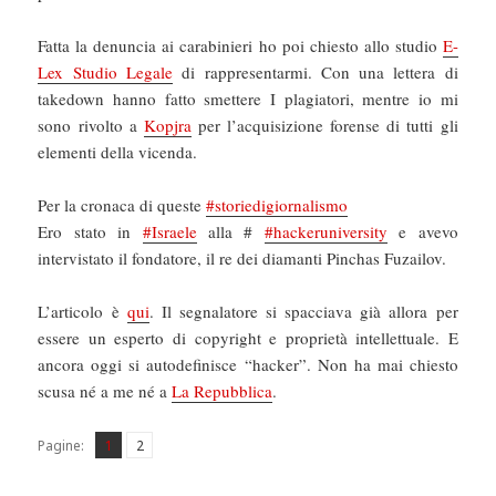
Fatta la denuncia ai carabinieri ho poi chiesto allo studio
E-
Lex Studio Legale
di rappresentarmi. Con una lettera di
takedown hanno fatto smettere I plagiatori, mentre io mi
sono rivolto a
Kopjra
per l’acquisizione forense di tutti gli
elementi della vicenda.
Per la cronaca di queste
#storiedigiornalismo
Ero stato in
#Israele
alla #
#hackeruniversity
e avevo
intervistato il fondatore, il re dei diamanti Pinchas Fuzailov.
L’articolo è
qui
. Il segnalatore si spacciava già allora per
essere un esperto di copyright e proprietà intellettuale. E
ancora oggi si autodefinisce “hacker”. Non ha mai chiesto
scusa né a me né a
La Repubblica
.
Pagina
Pagina
,
Pagine:
1
2