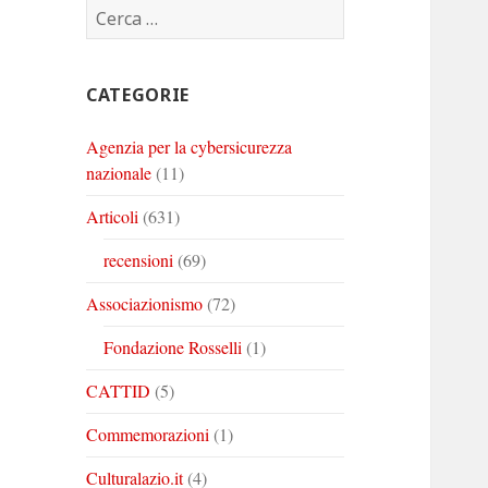
Ricerca
Corinto
Corinto
Corinto
per:
su
su
su
Twitter
Youtube
Linkedin
CATEGORIE
Agenzia per la cybersicurezza
nazionale
(11)
Articoli
(631)
recensioni
(69)
Associazionismo
(72)
Fondazione Rosselli
(1)
CATTID
(5)
Commemorazioni
(1)
Culturalazio.it
(4)