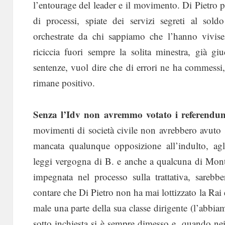
l’entourage del leader e il movimento. Di Pietro p
di processi, spiate dei servizi segreti al so
orchestrate da chi sappiamo che l’hanno vivise
riciccia fuori sempre la solita minestra, già gi
sentenze, vuol dire che di errori ne ha commessi,
rimane positivo.
Senza l’Idv non avremmo votato i referendu
movimenti di società civile non avrebbero avuto
mancata qualunque opposizione all’indulto, agl’
leggi vergogna di B. e anche a qualcuna di Mont
impegnata nel processo sulla trattativa, sarebb
contare che Di Pietro non ha mai lottizzato la Rai 
male una parte della sua classe dirigente (l’abb
sotto inchiesta si è sempre dimesso e, quando nei