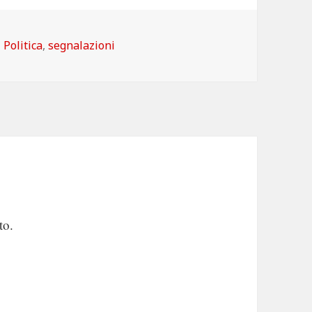
Categorie
Politica
,
segnalazioni
to.