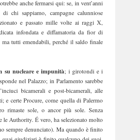
otrebbe anche fermarsi qui: se, in vent’anni
ldo di chi sappiamo, campagne calunniose
zionato e passato mille volte ai raggi X,
udicata infondata e diffamatoria da fior di
 ma tutti emendabili, perché il saldo finale
m su nucleare e impunità
; i girotondi e i
 sponde nel Palazzo; in Parlamento sarebbe
inciuci bicamerali e post-bicamerali, alle
i; e certe Procure, come quella di Palermo
ero rimaste sole, o ancor più sole. Senza
e le Authority. É vero, ha selezionato molto
iamo sempre denunciato). Ma quando è finito
 guai giudiziari è finito qualcuno dei suoi,