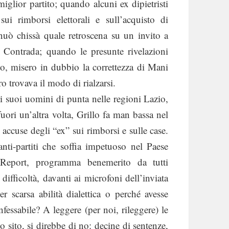
iglior partito; quando alcuni ex dipietristi
ui rimborsi elettorali e sull’acquisto di
ò chissà quale retroscena su un invito a
di Contrada; quando le presunte rivelazioni
o, misero in dubbio la correttezza di Mani
ro trovava il modo di rialzarsi.
i suoi uomini di punta nelle regioni Lazio,
fuori un’altra volta, Grillo fa man bassa nel
 accuse degli “ex” sui rimborsi e sulle case.
anti-partiti che soffia impetuoso nel Paese
Report, programma benemerito da tutti
ifficoltà, davanti ai microfoni dell’inviata
r scarsa abilità dialettica o perché avesse
fessabile? A leggere (per noi, rileggere) le
o sito, si direbbe di no: decine di sentenze,