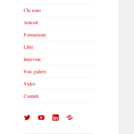
Chi sono
Articoli
Formazione
Libri
Interviste
Foto gallery
Video
Contatti
Arturo
Arturo
Arturo
Foto
Di
Di
Di
gallery