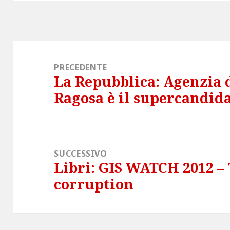
Navigazione
articoli
PRECEDENTE
La Repubblica: Agenzia d
Articolo
Ragosa è il supercandid
precedente:
SUCCESSIVO
Libri: GIS WATCH 2012 –
Articolo
corruption
successivo: