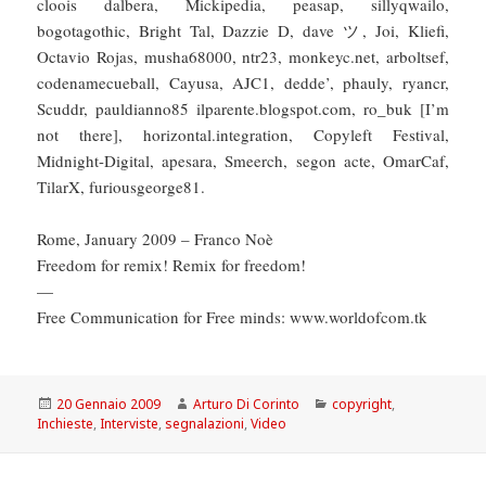
cloois dalbera, Mickipedia, peasap, sillyqwailo,
bogotagothic, Bright Tal, Dazzie D, dave ツ, Joi, Kliefi,
Octavio Rojas, musha68000, ntr23, monkeyc.net, arboltsef,
codenamecueball, Cayusa, AJC1, dedde’, phauly, ryancr,
Scuddr, pauldianno85 ilparente.blogspot.com, ro_buk [I’m
not there], horizontal.integration, Copyleft Festival,
Midnight-Digital, apesara, Smeerch, segon acte, OmarCaf,
TilarX, furiousgeorge81.
Rome, January 2009 – Franco Noè
Freedom for remix! Remix for freedom!
—
Free Communication for Free minds: www.worldofcom.tk
Scritto
Autore
Categorie
20 Gennaio 2009
Arturo Di Corinto
copyright
,
il
Inchieste
,
Interviste
,
segnalazioni
,
Video