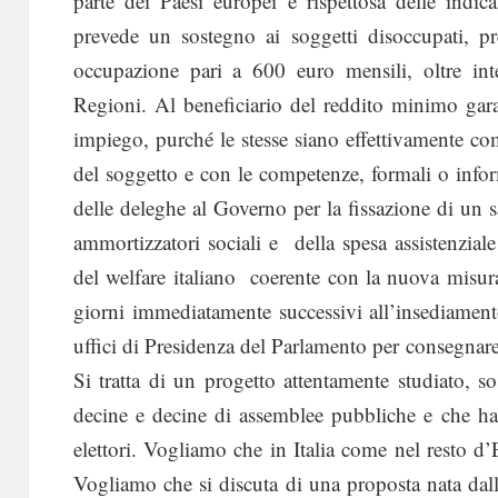
parte dei Paesi europei e rispettosa delle indi
prevede un sostegno ai soggetti disoccupati, p
occupazione pari a 600 euro mensili, oltre inte
Regioni. Al beneficiario del reddito minimo gara
impiego, purché le stesse siano effettivamente comp
del soggetto e con le competenze, formali o infor
delle deleghe al Governo per la fissazione di un s
ammortizzatori sociali e della spesa assistenzial
del welfare italiano coerente con la nuova misur
giorni immediatamente successivi all’insediament
uffici di Presidenza del Parlamento per consegnare
Si tratta di un progetto attentamente studiato, so
decine e decine di assemblee pubbliche e che ha 
elettori. Vogliamo che in Italia come nel resto d
Vogliamo che si discuta di una proposta nata dall