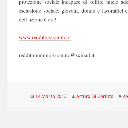
protezione sociale incapace di offrire tutele ad
esclusione sociale, giovani, donne e lavoratrici e 
dell’azione è ora!
www.redditogarantito.it
redditominimogarantito@sxmail.it
Scritto
Autore
Ca
14 Marzo 2013
Arturo Di Corinto
se
il