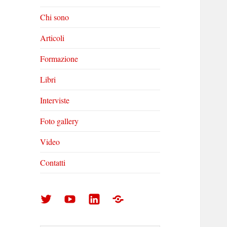
Chi sono
Articoli
Formazione
Libri
Interviste
Foto gallery
Video
Contatti
Arturo
Arturo
Arturo
Foto
Di
Di
Di
gallery