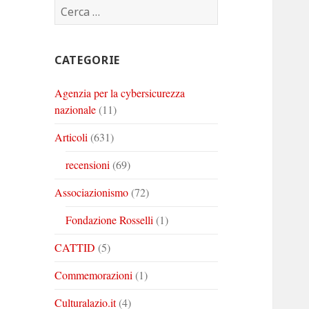
Ricerca
Corinto
Corinto
Corinto
per:
su
su
su
Twitter
Youtube
Linkedin
CATEGORIE
Agenzia per la cybersicurezza
nazionale
(11)
Articoli
(631)
recensioni
(69)
Associazionismo
(72)
Fondazione Rosselli
(1)
CATTID
(5)
Commemorazioni
(1)
Culturalazio.it
(4)