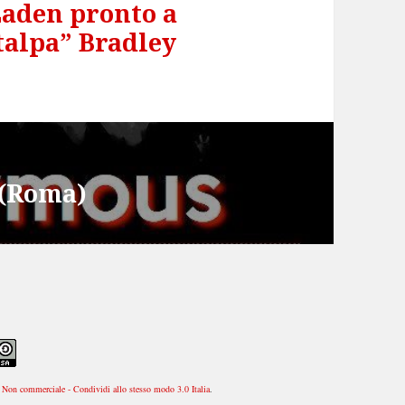
Laden pronto a
talpa” Bradley
 (Roma)
Non commerciale - Condividi allo stesso modo 3.0 Italia
.