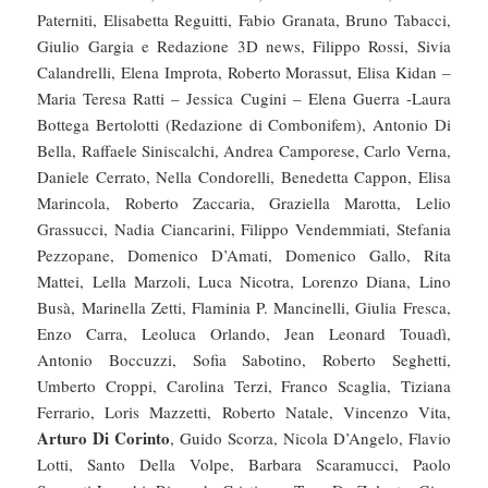
Paterniti, Elisabetta Reguitti, Fabio Granata, Bruno Tabacci,
Giulio Gargia e Redazione 3D news, Filippo Rossi, Sivia
Calandrelli, Elena Improta, Roberto Morassut, Elisa Kidan –
Maria Teresa Ratti – Jessica Cugini – Elena Guerra -Laura
Bottega Bertolotti (Redazione di Combonifem), Antonio Di
Bella, Raffaele Siniscalchi, Andrea Camporese, Carlo Verna,
Daniele Cerrato, Nella Condorelli, Benedetta Cappon, Elisa
Marincola, Roberto Zaccaria, Graziella Marotta, Lelio
Grassucci, Nadia Ciancarini, Filippo Vendemmiati, Stefania
Pezzopane, Domenico D’Amati, Domenico Gallo, Rita
Mattei, Lella Marzoli, Luca Nicotra, Lorenzo Diana, Lino
Busà, Marinella Zetti, Flaminia P. Mancinelli, Giulia Fresca,
Enzo Carra, Leoluca Orlando, Jean Leonard Touadì,
Antonio Boccuzzi, Sofia Sabotino, Roberto Seghetti,
Umberto Croppi, Carolina Terzi, Franco Scaglia, Tiziana
Ferrario, Loris Mazzetti, Roberto Natale, Vincenzo Vita,
Arturo Di Corinto
, Guido Scorza, Nicola D’Angelo, Flavio
Lotti, Santo Della Volpe, Barbara Scaramucci, Paolo