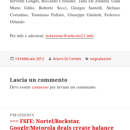
Serventi Longhi, Riccardo Cristiano, Tana De Zulueta, Gian
Mario Gillio, Roberto Secci, Giorgio Santelli, Stefano
Corradino, Tommaso Fulfaro, Giuseppe Giulietti, Federico
Orlando
Per info e adesioni:
redazione@articolo21.info
Scritto
Autore
Categorie
16 Febbraio 2012
Arturo Di Corinto
segnalazioni
il
Lascia un commento
Devi essere
connesso
per inviare un commento.
Navigazione
PRECEDENTE
articoli
=== FSFE: Nortel/Rockstar,
Articolo
Google/Motorola deals create balance
precedente: