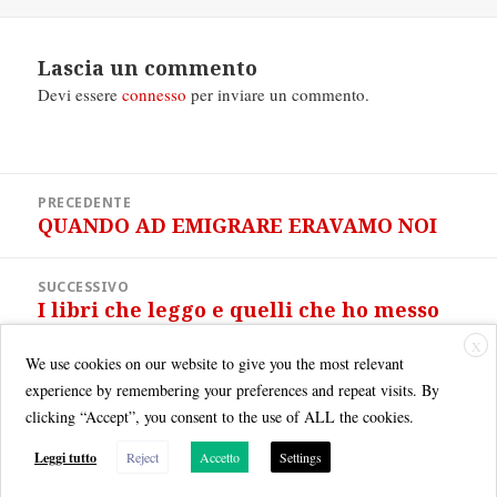
il
Lascia un commento
Devi essere
connesso
per inviare un commento.
Navigazione
PRECEDENTE
articoli
QUANDO AD EMIGRARE ERAVAMO NOI
Articolo
precedente:
SUCCESSIVO
I libri che leggo e quelli che ho messo
Articolo
sul comodino
successivo:
X
We use cookies on our website to give you the most relevant
experience by remembering your preferences and repeat visits. By
clicking “Accept”, you consent to the use of ALL the cookies.
Leggi tutto
Reject
Accetto
Settings
Quest'opera è distribuita con Licenza
Creative Commons Attribuzione - Non commerciale - Condividi allo