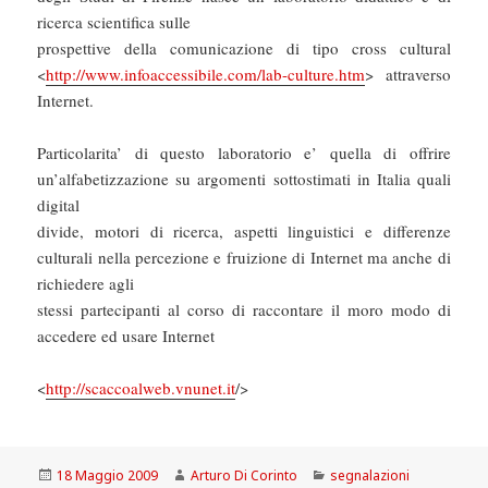
ricerca scientifica sulle
prospettive della comunicazione di tipo cross cultural
<
http://www.infoaccessibile.com/lab-culture.htm
> attraverso
Internet.
Particolarita’ di questo laboratorio e’ quella di offrire
un’alfabetizzazione su argomenti sottostimati in Italia quali
digital
divide, motori di ricerca, aspetti linguistici e differenze
culturali nella percezione e fruizione di Internet ma anche di
richiedere agli
stessi partecipanti al corso di raccontare il moro modo di
accedere ed usare Internet
<
http://scaccoalweb.vnunet.it
/>
Scritto
Autore
Categorie
18 Maggio 2009
Arturo Di Corinto
segnalazioni