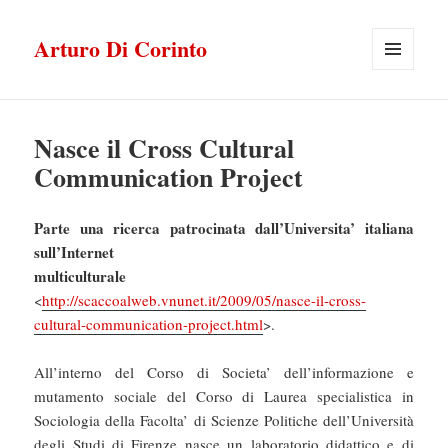
Arturo Di Corinto
MENU
E
WIDGET
Nasce il Cross Cultural
Communication Project
Parte una ricerca patrocinata dall’Universita’ italiana
sull’Internet
multiculturale
<
http://scaccoalweb.vnunet.it/2009/05/nasce-il-cross-
cultural-communication-project.html
>.
All’interno del Corso di Societa’ dell’informazione e
mutamento sociale del Corso di Laurea specialistica in
Sociologia della Facolta’ di Scienze Politiche dell’Università
degli Studi di Firenze nasce un laboratorio didattico e di