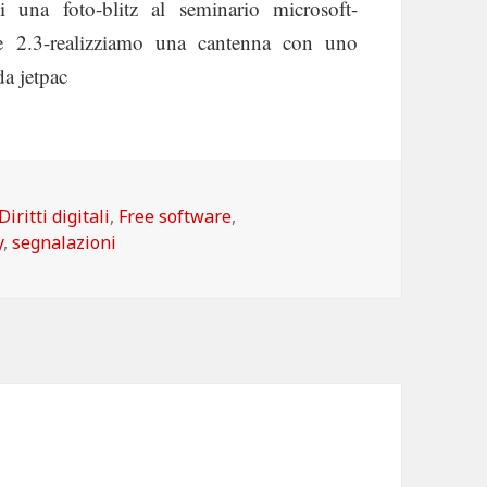
 una foto-blitz al seminario microsoft-
ce 2.3-realizziamo una cantenna con uno
da jetpac
Categorie
Diritti digitali
,
Free software
,
y
,
segnalazioni