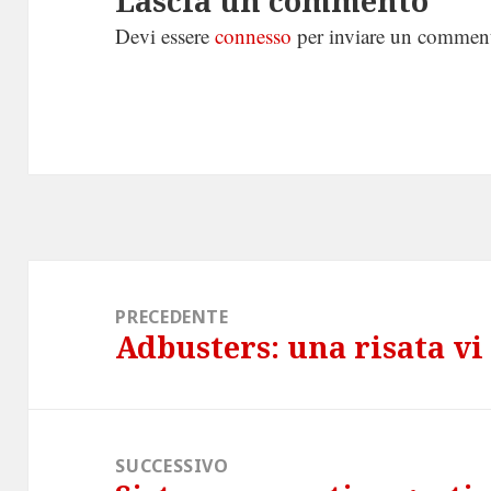
Lascia un commento
Devi essere
connesso
per inviare un commen
Navigazione
articoli
PRECEDENTE
Adbusters: una risata vi
Articolo
precedente:
SUCCESSIVO