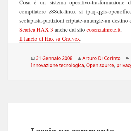
Cosa é un sistema operativo-trasformazione di
compilatore z88dk-linux si ipaq-qgis-openoffi
scolapasta-partizioni criptate-untangle-un destino 
Scarica HAX 3
anche dal sito
cosenzainrete.it
.
Il lancio di Hax su Gnuvox
.
Scritto
Autore
31 Gennaio 2008
Arturo Di Corinto
il
Innovazione tecnologica
,
Open source
,
privac