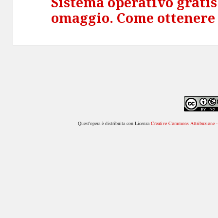
Sistema operativo gratis 
Articolo
omaggio. Come ottenere 
successivo:
Quest'opera è distribuita con Licenza
Creative Commons Attribuzione - 