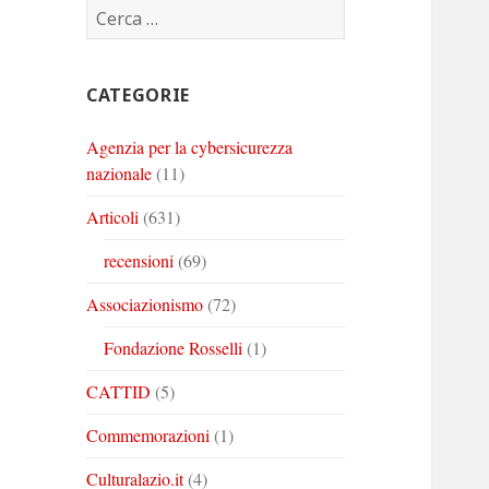
Ricerca
Corinto
Corinto
Corinto
per:
su
su
su
Twitter
Youtube
Linkedin
CATEGORIE
Agenzia per la cybersicurezza
nazionale
(11)
Articoli
(631)
recensioni
(69)
Associazionismo
(72)
Fondazione Rosselli
(1)
CATTID
(5)
Commemorazioni
(1)
Culturalazio.it
(4)