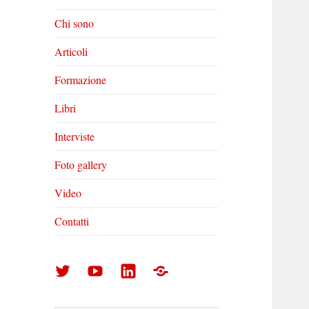
Chi sono
Articoli
Formazione
Libri
Interviste
Foto gallery
Video
Contatti
Arturo
Arturo
Arturo
Foto
Di
Di
Di
gallery