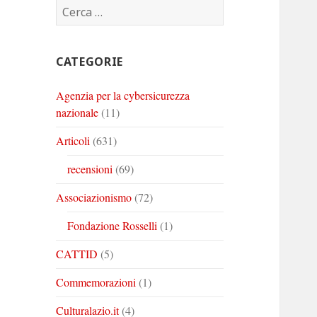
Ricerca
Corinto
Corinto
Corinto
per:
su
su
su
Twitter
Youtube
Linkedin
CATEGORIE
Agenzia per la cybersicurezza
nazionale
(11)
Articoli
(631)
recensioni
(69)
Associazionismo
(72)
Fondazione Rosselli
(1)
CATTID
(5)
Commemorazioni
(1)
Culturalazio.it
(4)