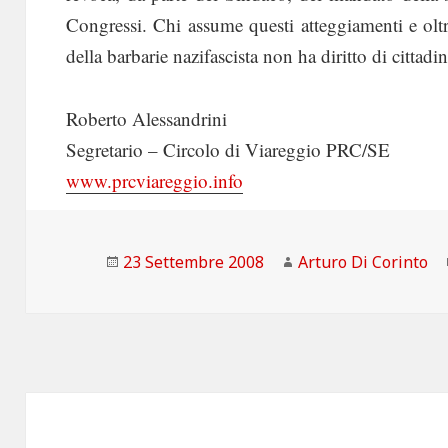
Congressi. Chi assume questi atteggiamenti e oltr
della barbarie nazifascista non ha diritto di cittadi
Roberto Alessandrini
Segretario – Circolo di Viareggio PRC/SE
www.prcviareggio.info
Scritto
Autore
23 Settembre 2008
Arturo Di Corinto
il