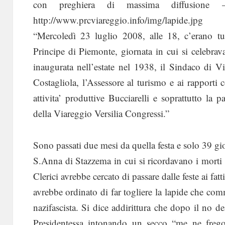
con preghiera di massima diffusione –
http://www.prcviareggio.info/img/lapide.jpg
“Mercoledì 23 luglio 2008, alle 18, c’erano tu
Principe di Piemonte, giornata in cui si celebravan
inaugurata nell’estate nel 1938, il Sindaco di Vi
Costagliola, l’Assessore al turismo e ai rapporti c
attivita’ produttive Bucciarelli e soprattutto la
della Viareggio Versilia Congressi.”
Sono passati due mesi da quella festa e solo 39 gio
S.Anna di Stazzema in cui si ricordavano i morti 
Clerici avrebbe cercato di passare dalle feste ai fat
avrebbe ordinato di far togliere la lapide che c
nazifascista. Si dice addirittura che dopo il no d
Presidentessa intonando un secco “me ne frego”