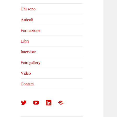
Chi sono
Articoli
Formazione
Libri
Interviste
Foto gallery
Video
Contatti
Arturo
Arturo
Arturo
Foto
Di
Di
Di
gallery