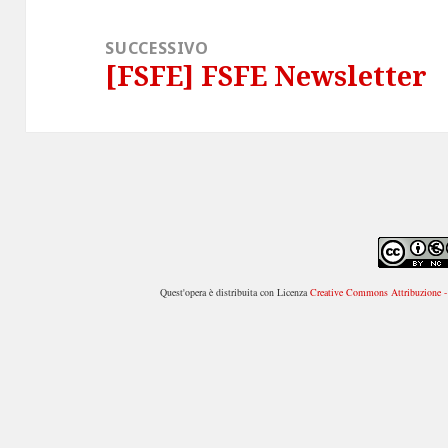
SUCCESSIVO
[FSFE] FSFE Newsletter
Articolo
successivo:
Quest'opera è distribuita con Licenza
Creative Commons Attribuzione - 