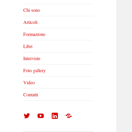
Chi sono
Articoli
Formazione
Libri
Interviste
Foto gallery
Video
Contatti
Arturo
Arturo
Arturo
Foto
Di
Di
Di
gallery