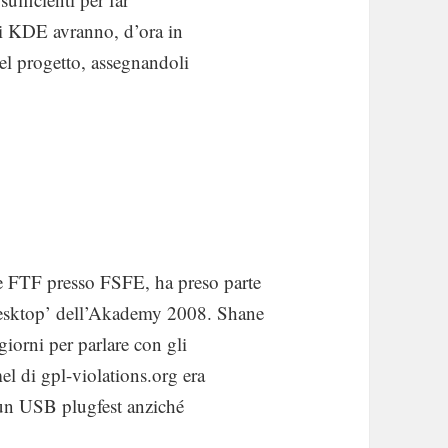
 di KDE avranno, d’ora in
 del progetto, assegnandoli
e FTF presso FSFE, ha preso parte
Desktop’ dell’Akademy 2008. Shane
giorni per parlare con gli
l di gpl-violations.org era
 un USB plugfest anziché