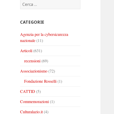
Ricerca
Corinto
Corinto
Corinto
per:
su
su
su
Twitter
Youtube
Linkedin
CATEGORIE
Agenzia per la cybersicurezza
nazionale
(11)
Articoli
(631)
recensioni
(69)
Associazionismo
(72)
Fondazione Rosselli
(1)
CATTID
(5)
Commemorazioni
(1)
Culturalazio.it
(4)