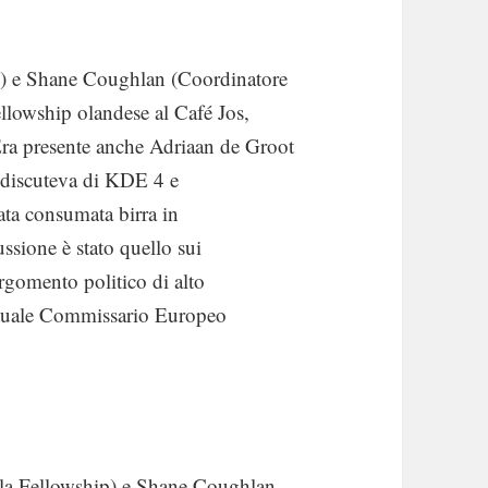
p) e Shane Coughlan (Coordinatore
llowship olandese al Café Jos,
ra presente anche Adriaan de Groot
i discuteva di KDE 4 e
ata consumata birra in
ssione è stato quello sui
argomento politico di alto
attuale Commissario Europeo
lla Fellowship) e Shane Coughlan