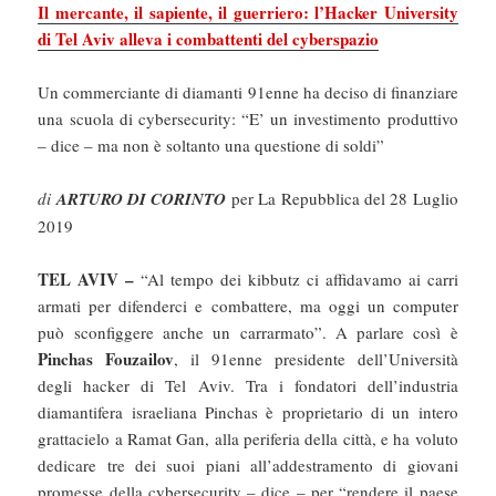
Il mercante, il sapiente, il guerriero: l’Hacker University
di Tel Aviv alleva i combattenti del cyberspazio
Un commerciante di diamanti 91enne ha deciso di finanziare
una scuola di cybersecurity: “E’ un investimento produttivo
– dice – ma non è soltanto una questione di soldi”
di
ARTURO DI CORINTO
per La Repubblica del 28 Luglio
2019
TEL AVIV –
“Al tempo dei kibbutz ci affidavamo ai carri
armati per difenderci e combattere, ma oggi un computer
può sconfiggere anche un carrarmato”. A parlare così è
Pinchas Fouzailov
, il 91enne presidente dell’Università
degli hacker di Tel Aviv. Tra i fondatori dell’industria
diamantifera israeliana Pinchas è proprietario di un intero
grattacielo a Ramat Gan, alla periferia della città, e ha voluto
dedicare tre dei suoi piani all’addestramento di giovani
promesse della cybersecurity – dice – per “rendere il paese