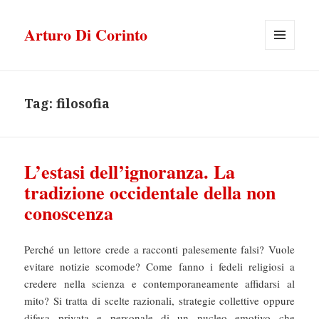
Arturo Di Corinto
MENU
E
WIDGET
Tag:
filosofia
L’estasi dell’ignoranza. La
tradizione occidentale della non
conoscenza
Perché un lettore crede a racconti palesemente falsi? Vuole
evitare notizie scomode? Come fanno i fedeli religiosi a
credere nella scienza e contemporaneamente affidarsi al
mito? Si tratta di scelte razionali, strategie collettive oppure
difesa privata e personale di un nucleo emotivo che