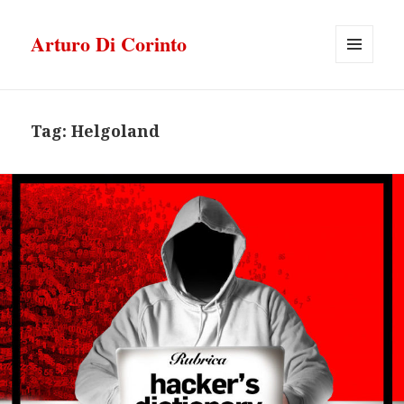
Arturo Di Corinto
MENU
E
WIDGET
Tag:
Helgoland