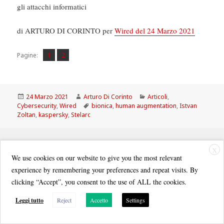
gli attacchi informatici
di ARTURO DI CORINTO per
Wired del 24 Marzo 2021
Pagina
Pagina
,
Pagine:
1
2
Scritto
Autore
Categorie
24 Marzo 2021
Arturo Di Corinto
Articoli
,
il
Tag
Cybersecurity
,
Wired
bionica
,
human augmentation
,
Istvan
Zoltan
,
kaspersky
,
Stelarc
X
We use cookies on our website to give you the most relevant
experience by remembering your preferences and repeat visits. By
Quest'opera è distribuita con Licenza
Creative Commons Attribuzione - Non commerciale - Condividi allo
clicking “Accept”, you consent to the use of ALL the cookies.
stesso modo 3.0 Italia
.
Leggi tutto
Reject
Accetto
Settings