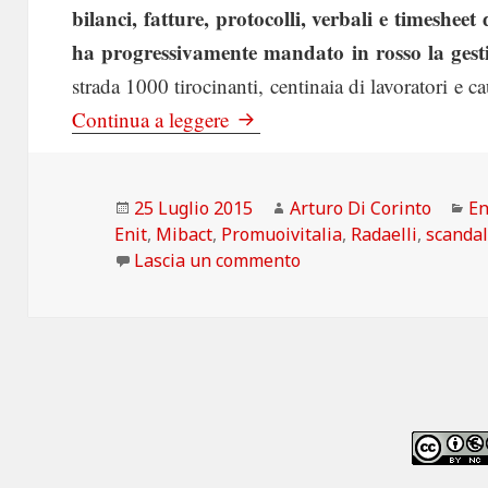
bilanci, fatture, protocolli, verbali e timeshe
ha progressivamente mandato in rosso la gesti
strada 1000 tirocinanti, centinaia di lavoratori e 
Wired: Il direttore di Federtu
Continua a leggere
Scritto
Autore
Ca
25 Luglio 2015
Arturo Di Corinto
En
il
Enit
,
Mibact
,
Promuoivitalia
,
Radaelli
,
scanda
su Wired: Il direttore 
Lascia un commento