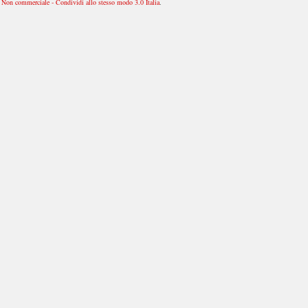
Non commerciale - Condividi allo stesso modo 3.0 Italia
.