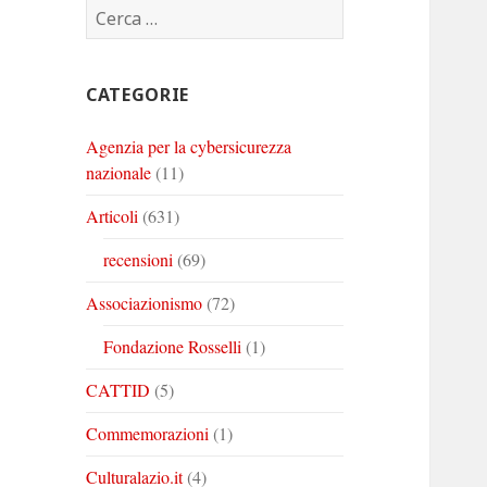
Ricerca
Corinto
Corinto
Corinto
per:
su
su
su
Twitter
Youtube
Linkedin
CATEGORIE
Agenzia per la cybersicurezza
nazionale
(11)
Articoli
(631)
recensioni
(69)
Associazionismo
(72)
Fondazione Rosselli
(1)
CATTID
(5)
Commemorazioni
(1)
Culturalazio.it
(4)