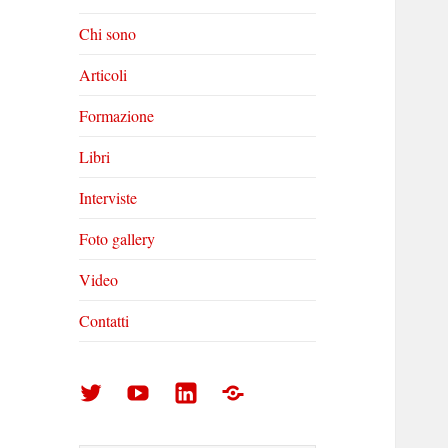
Chi sono
Articoli
Formazione
Libri
Interviste
Foto gallery
Video
Contatti
Arturo
Arturo
Arturo
Foto
Di
Di
Di
gallery