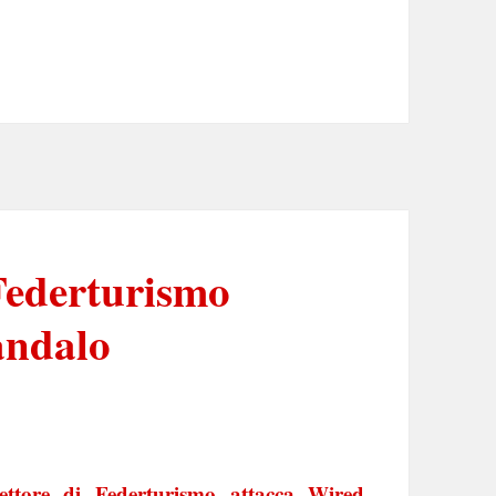
 Federturismo
andalo
rettore di Federturismo attacca Wired