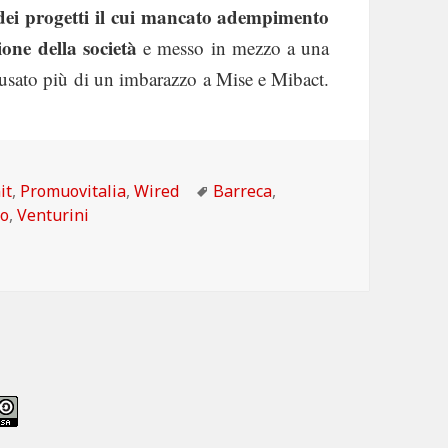
et dei progetti il cui mancato adempimento
one della società
e messo in mezzo a una
causato più di un imbarazzo a Mise e Mibact.
rismo attacca Wired sullo scandalo Promuovitalia
tegorie
Tag
it
,
Promuovitalia
,
Wired
Barreca
,
lo
,
Venturini
di Federturismo attacca Wired sullo scandalo Promuovitalia