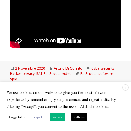
Scritto
Autore
Categorie
2 Novembre 2020
Arturo Di Corinto
Cybersecurity
,
il
Tag
Hacker
,
privacy
,
RAI
,
Rai Scuola
,
video
RaiScuola
,
software
spia
X
We use cookies on our website to give you the most relevant
experience by remembering your preferences and repeat visits. By
clicking “Accept”, you consent to the use of ALL the cookies.
Leggi tutto
Reject
Accetto
Settings
Quest'opera è distribuita con Licenza
Creative Commons Attribuzione - Non commerciale - Condividi allo
stesso modo 3.0 Italia
.