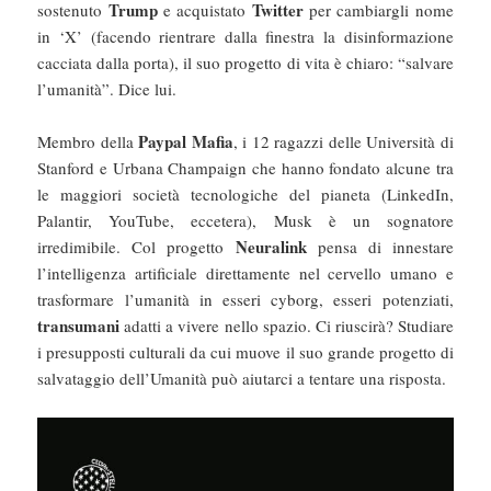
Trump
Twitter
sostenuto
e acquistato
per cambiargli nome
in ‘X’ (facendo rientrare dalla finestra la disinformazione
cacciata dalla porta), il suo progetto di vita è chiaro: “salvare
l’umanità”. Dice lui.
Paypal Mafia
Membro della
, i 12 ragazzi delle Università di
Stanford e Urbana Champaign che hanno fondato alcune tra
le maggiori società tecnologiche del pianeta (LinkedIn,
Palantir, YouTube, eccetera), Musk è un sognatore
Neuralink
irredimibile. Col progetto
pensa di innestare
l’intelligenza artificiale direttamente nel cervello umano e
trasformare l’umanità in esseri cyborg, esseri potenziati,
transumani
adatti a vivere nello spazio. Ci riuscirà? Studiare
i presupposti culturali da cui muove il suo grande progetto di
salvataggio dell’Umanità può aiutarci a tentare una risposta.