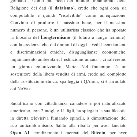
gonfiato”. Uomo più ricco del mondo, innamorato della
dataismo
Religione dei dati (il
), crede che ogni cosa sia
computabile e quindi “risolvibile” come un’equazione.
Convinto di produrre il massimo bene, per il massimo
numero di persone, è un utilitarista classico che ha sposato
Longtermismo
la filosofia del
(il futuro a lungo termine),
con la credenza che dai drammi di oggi – vedi licenziamenti
e discriminazioni etniche, disuguaglianze economiche,
inquinamento ambientale, l’estinzione umana -, ci salveremo
un giorno colonizzando Marte. Nel frattempo, è un
sostenitore della libera vendita di armi, crede nel complotto
della sostituzione etnica, spalleggia i QAnon, si è arruolato
coi NoVax.
Sudafricano con cittadinanza canadese e poi naturalizzato
americano, con 2 mogli e 11 figli, ha spiegato la sua filosofia
in diretta televisiva fumando spinelli, a dimostrazione del
suo anticonformismo. Salito alla ribalta per aver lanciato
Open AI
Bitcoin
, condizionato i mercati del
, per aver