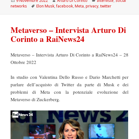
Scritto
Autore
Categorie
9 Novembre 2022
Arturo Di Corinto
Interviste
,
Social
il
Tag
networks
Elon Musk
,
facebook
,
Meta
,
privacy
,
twitter
Metaverso – Intervista Arturo Di
Corinto a RaiNews24
Metaverso – Intervista Arturo Di Corinto a RaiNews24 – 28
Ottobre 2022
In studio con Valentina Dello Russo e Dario Marchetti per
parlare dell’acquisto di Twitter da parte di Musk e dei
problemi di Meta con la potenziale evoluzione del
Metaverso di Zuckerberg.