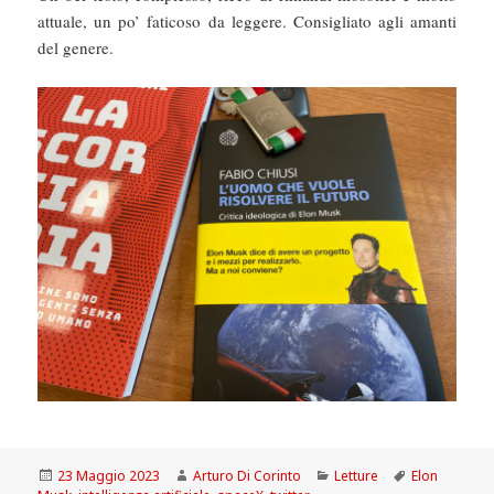
attuale, un po’ faticoso da leggere. Consigliato agli amanti
del genere.
Scritto
Autore
Categorie
Tag
23 Maggio 2023
Arturo Di Corinto
Letture
Elon