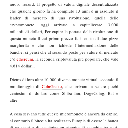
nuovo record. Il progetto di valuta digitale decentralizzata
che qualche giorno fa ha compiuto 13 anni è in assoluto il
leader di mercato di una rivoluzione, quella delle
cryptomonete, oggi arrivate a capitalizzare 3.000
miliardi di dollari, Per capire la portata della rivoluzione di
questa moneta il cui primo prezzo fu il costo di due pizze
margherita e che non richiede l’intermediazione delle
banche, si pensi che al secondo posto per valore di mercato
c’è
ethereum
, la seconda criptovaluta più popolare, che vale
4.814 dollari..
Dietro di loro altre 10.000 diverse monete virtuali secondo il
monitoraggio di
CoinGecko
, che arrivano a valere pochi
centesimi di dollaro come Shiba Inu, DogeCoing, Bat e
altre.
A cosa servano tutte queste micromonete è ancora da capire,
al contrario il bitcoin ha realizzato l’utopia di essere la banca
di se stessi e di costituire un circuito di scambio tra pari,