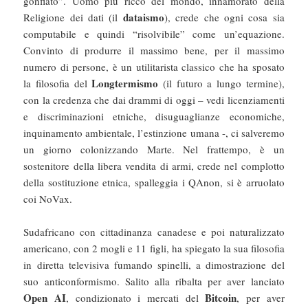
gonfiato”. Uomo più ricco del mondo, innamorato della
dataismo
Religione dei dati (il
), crede che ogni cosa sia
computabile e quindi “risolvibile” come un’equazione.
Convinto di produrre il massimo bene, per il massimo
numero di persone, è un utilitarista classico che ha sposato
Longtermismo
la filosofia del
(il futuro a lungo termine),
con la credenza che dai drammi di oggi – vedi licenziamenti
e discriminazioni etniche, disuguaglianze economiche,
inquinamento ambientale, l’estinzione umana -, ci salveremo
un giorno colonizzando Marte. Nel frattempo, è un
sostenitore della libera vendita di armi, crede nel complotto
della sostituzione etnica, spalleggia i QAnon, si è arruolato
coi NoVax.
Sudafricano con cittadinanza canadese e poi naturalizzato
americano, con 2 mogli e 11 figli, ha spiegato la sua filosofia
in diretta televisiva fumando spinelli, a dimostrazione del
suo anticonformismo. Salito alla ribalta per aver lanciato
Open AI
Bitcoin
, condizionato i mercati del
, per aver