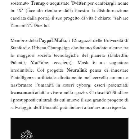
Trump
Twitter
sostenuto
e acquistato
per cambiargli nome
in ‘X’ (facendo rientrare dalla finestra la disinformazione
cacciata dalla porta), il suo progetto di vita è chiaro: “salvare
l’umanità”. Dice lui.
Paypal Mafia
Membro della
, i 12 ragazzi delle Università di
Stanford e Urbana Champaign che hanno fondato alcune tra
le maggiori società tecnologiche del pianeta (LinkedIn,
Palantir, YouTube, eccetera), Musk è un sognatore
Neuralink
irredimibile. Col progetto
pensa di innestare
l’intelligenza artificiale direttamente nel cervello umano e
trasformare l’umanità in esseri cyborg, esseri potenziati,
transumani
adatti a vivere nello spazio. Ci riuscirà? Studiare
i presupposti culturali da cui muove il suo grande progetto di
salvataggio dell’Umanità può aiutarci a tentare una risposta.