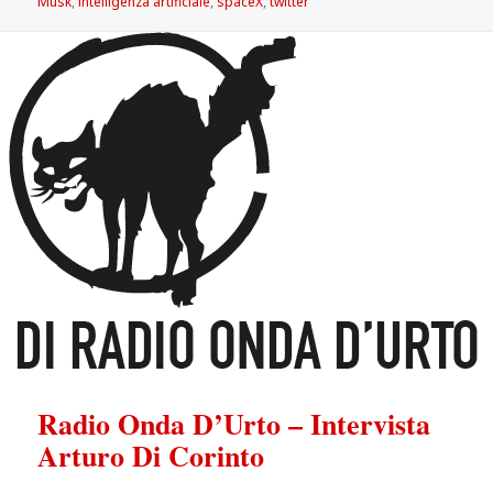
il
Musk
,
intelligenza artificiale
,
spaceX
,
twitter
Radio Onda D’Urto – Intervista
Arturo Di Corinto