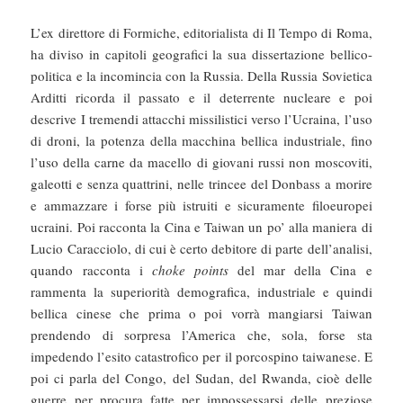
L’ex direttore di Formiche, editorialista di Il Tempo di Roma,
ha diviso in capitoli geografici la sua dissertazione bellico-
politica e la incomincia con la Russia. Della Russia Sovietica
Arditti ricorda il passato e il deterrente nucleare e poi
descrive I tremendi attacchi missilistici verso l’Ucraina, l’uso
di droni, la potenza della macchina bellica industriale, fino
l’uso della carne da macello di giovani russi non moscoviti,
galeotti e senza quattrini, nelle trincee del Donbass a morire
e ammazzare i forse più istruiti e sicuramente filoeuropei
ucraini. Poi racconta la Cina e Taiwan un po’ alla maniera di
Lucio Caracciolo, di cui è certo debitore di parte dell’analisi,
quando racconta i
choke points
del mar della Cina e
rammenta la superiorità demografica, industriale e quindi
bellica cinese che prima o poi vorrà mangiarsi Taiwan
prendendo di sorpresa l’America che, sola, forse sta
impedendo l’esito catastrofico per il porcospino taiwanese. E
poi ci parla del Congo, del Sudan, del Rwanda, cioè delle
guerre per procura fatte per impossessarsi delle preziose