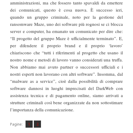
amministrazioni, ma che fossero tanto spavaldi da emettere
dei comunicati, questo è cosa nuova. È successo ieri,
quando un gruppo criminale, noto per la gestione del
ransomware Maze, uno dei software più rognosi se ci blocca
server e computer, ha emanato un comunicato per dire che:
“Il progetto del gruppo Maze è ufficialmente terminato”. E,
per difendere il proprio brand e il proprio ‘lavoro’
chiariscono che “tutti i riferimenti al progetto che usano il
nostro nome e metodi di lavoro vanno considerati una truffa.
Non abbiamo mai avuto partner o successori ufficiali e i
nostri esperti non lavorano con altri software”. Insomma, dal
“malware as a service”, cioè dalla possibilità di comprare
software dannosi in luoghi imprecisati del DarkWeb con
assistenza tecnica e di pagamento online, siamo arrivati a
strutture criminali così bene organizzate da non sottostimare
l’importanza della comunicazione.
Pagina
Pagina
,
Pagine:
1
2