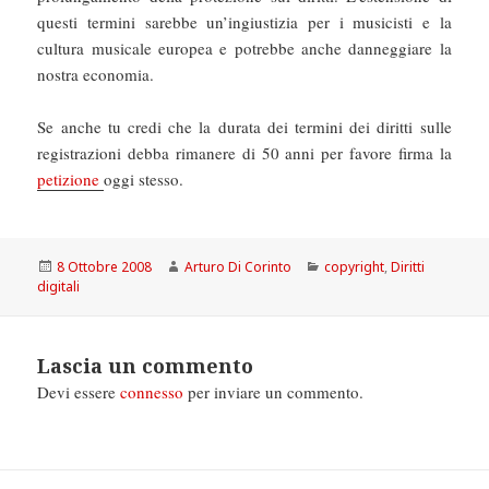
questi termini sarebbe un’ingiustizia per i musicisti e la
cultura musicale europea e potrebbe anche danneggiare la
nostra economia.
Se anche tu credi che la durata dei termini dei diritti sulle
registrazioni debba rimanere di 50 anni per favore firma la
petizione
oggi stesso.
Scritto
Autore
Categorie
8 Ottobre 2008
Arturo Di Corinto
copyright
,
Diritti
il
digitali
Lascia un commento
Devi essere
connesso
per inviare un commento.
Navigazione