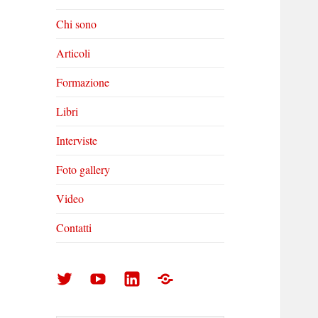
Chi sono
Articoli
Formazione
Libri
Interviste
Foto gallery
Video
Contatti
Arturo
Arturo
Arturo
Foto
Di
Di
Di
gallery