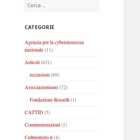
Ricerca
Corinto
Corinto
Corinto
per:
su
su
su
Twitter
Youtube
Linkedin
CATEGORIE
Agenzia per la cybersicurezza
nazionale
(11)
Articoli
(631)
recensioni
(69)
Associazionismo
(72)
Fondazione Rosselli
(1)
CATTID
(5)
Commemorazioni
(1)
Culturalazio.it
(4)