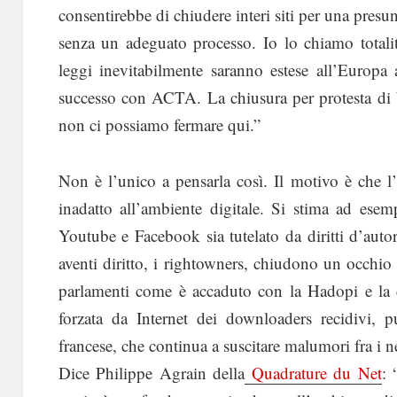
consentirebbe di chiudere interi siti per una presu
senza un adeguato processo. Io lo chiamo totalit
leggi inevitabilmente saranno estese all’Europ
successo con ACTA. La chiusura per protesta di W
non ci possiamo fermare qui.”
Non è l’unico a pensarla così. Il motivo è che l’at
inadatto all’ambiente digitale. Si stima ad ese
Youtube e Facebook sia tutelato da diritti d’aut
aventi diritto, i rightowners, chiudono un occhio 
parlamenti come è accaduto con la Hadopi e la do
forzata da Internet dei downloaders recidivi, p
francese, che continua a suscitare malumori fra i n
Dice Philippe Agrain della
Quadrature du Net
: 