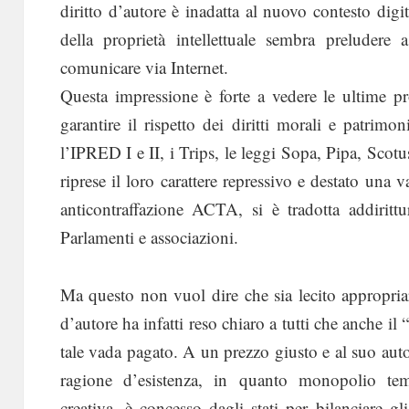
diritto d’autore è inadatta al nuovo contesto digit
della proprietà intellettuale sembra preludere
comunicare via Internet.
Questa impressione è forte a vedere le ultime p
garantire il rispetto dei diritti morali e patri
l’IPRED I e II, i Trips, le leggi Sopa, Pipa, Scotu
riprese il loro carattere repressivo e destato una 
anticontraffazione ACTA, si è tradotta addirittu
Parlamenti e associazioni.
Ma questo non vuol dire che sia lecito appropriarsi
d’autore ha infatti reso chiaro a tutti che anche il
tale vada pagato. A un prezzo giusto e al suo auto
ragione d’esistenza, in quanto monopolio tem
creativa, è concesso dagli stati per bilanciare gli