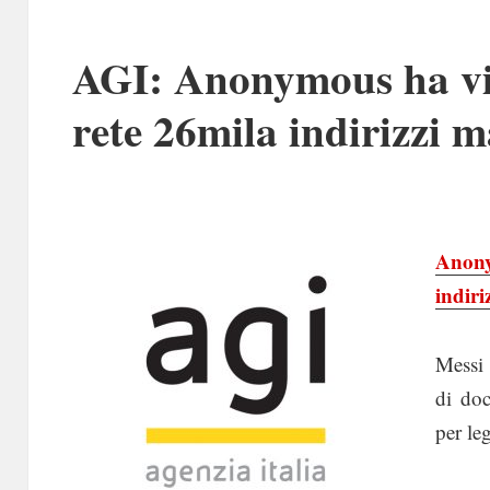
AGI: Anonymous ha vio
rete 26mila indirizzi m
Anony
indiri
Messi 
di doc
per le