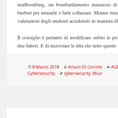
mailbombing, un bombardamento massiccio di em
burberi per intasarle e farle collassare. Mentre rim
valutazioni degli studenti accedendo in maniera ille
Il consiglio è pertanto di modificare subito le pro
due fattori. E di incrociare le dita che tutto questo
Scritto
Autore
Cat
8 Marzo 2018
Arturo Di Corinto
AG
il
Tag
Cybersecurity
cybersecurity
,
Miur
Navigazione