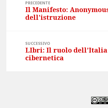
articoli
PRECEDENTE
Il Manifesto: Anonymous
Articolo
dell’istruzione
precedente:
SUCCESSIVO
LIbri: Il ruolo dell’Itali
Articolo
cibernetica
successivo: