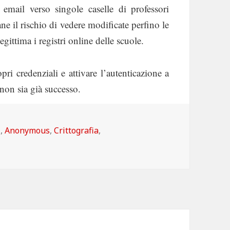
ail verso singole caselle di professori
ane il rischio di vedere modificate perfino le
gittima i registri online delle scuole.
pri credenziali e attivare l’autenticazione a
 non sia già successo.
egorie
I
,
Anonymous
,
Crittografia
,