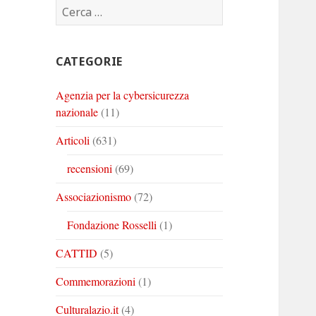
Ricerca
Corinto
Corinto
Corinto
per:
su
su
su
Twitter
Youtube
Linkedin
CATEGORIE
Agenzia per la cybersicurezza
nazionale
(11)
Articoli
(631)
recensioni
(69)
Associazionismo
(72)
Fondazione Rosselli
(1)
CATTID
(5)
Commemorazioni
(1)
Culturalazio.it
(4)