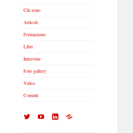
Chi sono
Articoli
Formazione
Libri
Interviste
Foto gallery
Video
Contatti
Arturo
Arturo
Arturo
Foto
Di
Di
Di
gallery