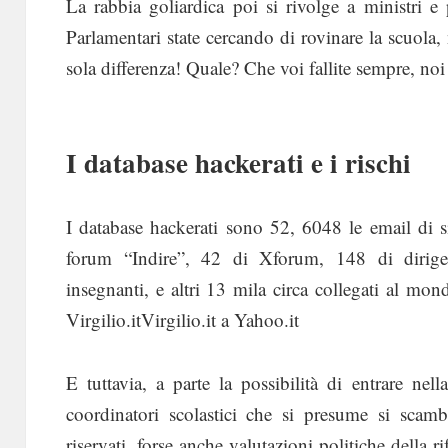
La rabbia goliardica poi si rivolge a ministri e
Parlamentari state cercando di rovinare la scuola
sola differenza! Quale? Che voi fallite sempre, no
I database hackerati e i rischi
I database hackerati sono 52, 6048 le email di s
forum “Indire”, 42 di Xforum, 148 di dirigent
insegnanti, e altri 13 mila circa collegati al mon
Virgilio.itVirgilio.it a Yahoo.it
E tuttavia, a parte la possibilità di entrare nella
coordinatori scolastici che si presume si scam
riservati, forse anche valutazioni politiche della