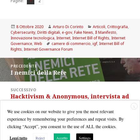
Pagina
Pagina
,
Pagine:
1
2
Scritto
Autore
Categorie
8 Ottobre 2020
Arturo Di Corinto
Articoli
,
Crittografia
,
il
Cybersecurity
,
Diritti digitali
,
e-gov
,
Fake News
,
Il Manifesto
,
Innovazione tecnologica
,
Internet
,
Internet Bill of Rights
,
Internet
Tag
Governance
,
Web
camere di commercio
,
igf
,
Internet Bill of
Rights
,
Internet Governance Forum
Navigazione
PRECEDENTE
articoli
I nemici della Rete
Articolo
precedente:
SUCCESSIVO
Hacktivism & Anonymous, intervista ad
Articolo
Arturo Di Corinto
successivo:
X
We use cookies on our website to give you the most relevant
experience by remembering your preferences and repeat visits. By
clicking “Accept”, you consent to the use of ALL the cookies.
Leggi tutto
Reject
Accetto
Settings