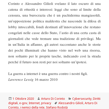
Corinto e Alessandro Gilioli svelano il lato oscuro di una
catena di ottusità e interessi: leggi che sono al limite della
censura, una burocrazia che è un pachiderma mangiasoldi,
un’opposizione politica maldestra che nasconde la difesa di
lobby intoccabili, fondi destinati all’innovazione che restano
congelati nelle casse dello Stato, l’astio di una certa casta di
giornalisti che vede tremare una tradizione di privilegi. Ma
in un’Italia in affanno, gli autori raccontano anche le storie
dei pochi illuminati che hanno visto nel web una risorsa,
non soltanto per le proprie tasche, indicando così la strada
perché il futuro non resti per noi soltanto un’ipotesi.
La guerra a internet è una guerra contro i nostri figli.
Lawrence Lessig
16 marzo 2010
Scritto
Autore
Categorie
1 Ottobre 2020
Arturo Di Corinto
Cybersecurity
,
Diritti
il
Tag
digitali
,
e-gov
,
Internet
,
privacy
Alessandro Gilioli
,
Arturo Di
Corinto
,
i nemici della rete
,
Stefano Rodotà