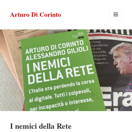
Arturo Di Corinto
MENU
E
WIDGET
I nemici della Rete