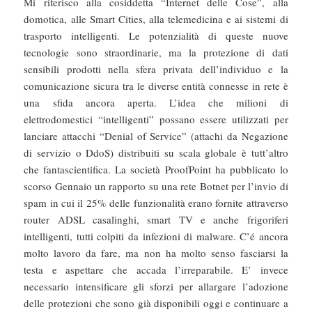
Mi riferisco alla cosiddetta “Internet delle Cose”, alla
domotica, alle Smart Cities, alla telemedicina e ai sistemi di
trasporto intelligenti. Le potenzialità di queste nuove
tecnologie sono straordinarie, ma la protezione di dati
sensibili prodotti nella sfera privata dell’individuo e la
comunicazione sicura tra le diverse entità connesse in rete è
una sfida ancora aperta. L’idea che milioni di
elettrodomestici “intelligenti” possano essere utilizzati per
lanciare attacchi “Denial of Service” (attachi da Negazione
di servizio o DdoS) distribuiti su scala globale è tutt’altro
che fantascientifica. La società ProofPoint ha pubblicato lo
scorso Gennaio un rapporto su una rete Botnet per l’invio di
spam in cui il 25% delle funzionalità erano fornite attraverso
router ADSL casalinghi, smart TV e anche frigoriferi
intelligenti, tutti colpiti da infezioni di malware. C’é ancora
molto lavoro da fare, ma non ha molto senso fasciarsi la
testa e aspettare che accada l’irreparabile. E’ invece
necessario intensificare gli sforzi per allargare l’adozione
delle protezioni che sono già disponibili oggi e continuare a