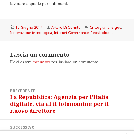
lavorare a quelle per il domani.
Scritto
Autore
Categorie
15 Giugno 2014
Arturo Di Corinto
Crittografia
,
e-gov
,
il
Innovazione tecnologica
,
Internet Governance
,
Repubblica.it
Lascia un commento
Devi essere
connesso
per inviare un commento.
Navigazione
PRECEDENTE
articoli
La Repubblica: Agenzia per l’Italia
Articolo
digitale, via al il totonomine per il
precedente:
nuovo direttore
SUCCESSIVO
La Repubblica: Se Internet fa boom
Articolo