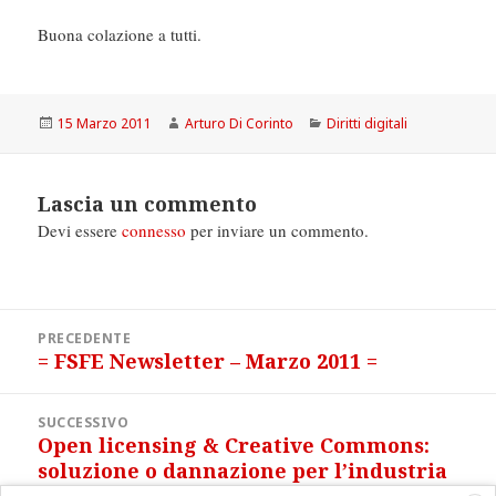
Buona colazione a tutti.
Scritto
Autore
Categorie
15 Marzo 2011
Arturo Di Corinto
Diritti digitali
il
Lascia un commento
Devi essere
connesso
per inviare un commento.
Navigazione
PRECEDENTE
articoli
= FSFE Newsletter – Marzo 2011 =
Articolo
precedente:
SUCCESSIVO
Open licensing & Creative Commons:
Articolo
soluzione o dannazione per l’industria
successivo: