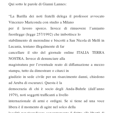
Qui sotto le parole di Gianni Lannes:
“La Barilla dei noti fratelli delega il professor avvocato
Vincenzo Mariconda con studio a Milano
per il lavoro sporco. Invece di rimuovere l’amianto
fuorilegge (legge 257/1992) che imbottisce lo
stabilimento di merendine e biscotti a San Nicola di Melfi in
Lucania, tentano illegalmente di far
cancellare il sito del giornale online ITALIA TERRA
NOSTRA. Invece di denunciare alla
magistratura per l’eventuale reato di diffamazione a mezzo
stampa, tutto da dimostrare o citarci in
giudizio in sede civile per un risarcimento danni, chiedono
ad Aruba di oscurarci. Questa è la
democrazia di chi è socio degli Anda-Buhrle (dall’anno
1979), noti soggetti trafficanti a livello
internazionale di armi e ordigni. Se si tiene ad una voce
libera è il momento di agire nel solco della
legalità per rivendicare concretamente il diritto alla libertà di