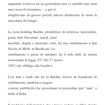
tappando la bocca ad un giornalista non ci sarebbe mai stata
una cassa di risonanza… e qui si
sbagliavano di grosso perché adesso metteremo in moto la
macchina del fango.
La nota holding Barilla, produttrice di deliziose merendine,
pasta, fette biscottate, snack, pani
morbidi, sfoglie e merende varie, ha uno stabilimento a San
Nicola di Melfi, in Basilicata. Lo
stabilimento è pieno di amianto, ha il tetto fatto di eternit
nonostante la legge 257 del 27 marzo
1992 che obbliga alla bonifica.
Con tutti i soldi che ha la Barilla, invece di bonificare lo
stabilimento, preferisce pagare
costose pubblicità che presentano le merendine più “sane” e
belle d’Italia.
Il problema dell’eternit è che a lungo andare, si sfibra dando