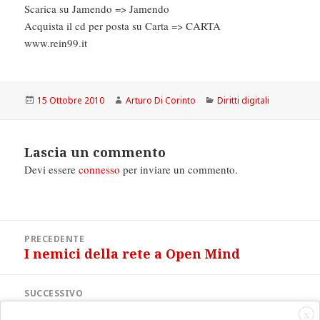
Scarica su Jamendo => Jamendo
Acquista il cd per posta su Carta => CARTA
www.rein99.it
Scritto
Autore
Categorie
15 Ottobre 2010
Arturo Di Corinto
Diritti digitali
il
Lascia un commento
Devi essere
connesso
per inviare un commento.
Navigazione
PRECEDENTE
articoli
I nemici della rete a Open Mind
Articolo
precedente:
SUCCESSIVO
Il senso dell’Innovazione: il libro
Articolo
X