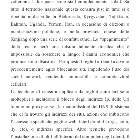
zafferano. I due paesi sono stati completamente isolati. Su
tutto il territorio nazionale questa censura just in time si è
ripetuta molte volte in Bielorussia, Kyrgyzstan, Tajikistan,
Bahrain, Uganda, Yemen, Iran, in occasione di elezioni o
manifestazioni politiche, e nella provincia cinese dello
Xinjiang dopo una serie di conflitti etnici. Lo “spegnimento”
della rete è però una misura talmente drastica che è
impossibile da sostenere a lungo. I danni economici che
produce sono disastrosi. Per questo i regimi africani avevano
precedentemente agito bloccando siti, impedendo l’uso dei
social network, rendendo impossibili le comunicazioni
cellulari.
Le tecniche di censura applicate da regimi autoritari sono
molteplici e includono il blocco degli indirizzi Ip, delle Url
tramite un proxy server, la manomissioni del DNS (il sistema
che ci fa trovare gli indirizzi dei siti), azioni che inibiscono
l’accesso a specifiche pagine web, interi domini (.org., .com,
.ly, etc), o indirizzi specifici. Altre tecniche prevedono
l’installazione di filtri all’interno del computer degli utenti, il