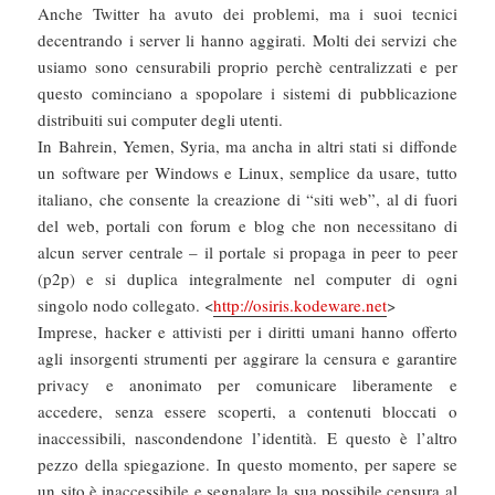
Anche Twitter ha avuto dei problemi, ma i suoi tecnici
decentrando i server li hanno aggirati. Molti dei servizi che
usiamo sono censurabili proprio perchè centralizzati e per
questo cominciano a spopolare i sistemi di pubblicazione
distribuiti sui computer degli utenti.
In Bahrein, Yemen, Syria, ma ancha in altri stati si diffonde
un software per Windows e Linux, semplice da usare, tutto
italiano, che consente la creazione di “siti web”, al di fuori
del web, portali con forum e blog che non necessitano di
alcun server centrale – il portale si propaga in peer to peer
(p2p) e si duplica integralmente nel computer di ogni
singolo nodo collegato. <
http://osiris.kodeware.net
>
Imprese, hacker e attivisti per i diritti umani hanno offerto
agli insorgenti strumenti per aggirare la censura e garantire
privacy e anonimato per comunicare liberamente e
accedere, senza essere scoperti, a contenuti bloccati o
inaccessibili, nascondendone l’identità. E questo è l’altro
pezzo della spiegazione. In questo momento, per sapere se
un sito è inaccessibile e segnalare la sua possibile censura al