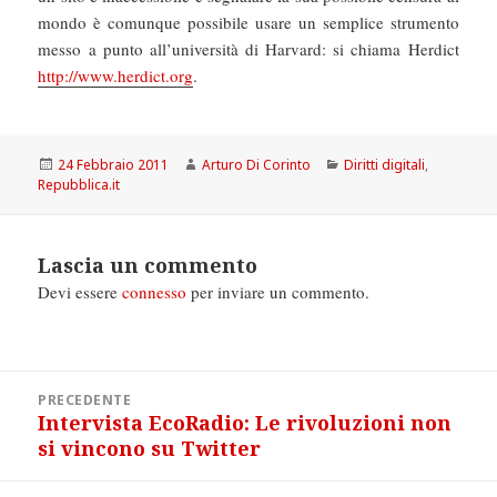
mondo è comunque possibile usare un semplice strumento
messo a punto all’università di Harvard: si chiama Herdict
http://www.herdict.org
.
Scritto
Autore
Categorie
24 Febbraio 2011
Arturo Di Corinto
Diritti digitali
,
il
Repubblica.it
Lascia un commento
Devi essere
connesso
per inviare un commento.
Navigazione
PRECEDENTE
articoli
Intervista EcoRadio: Le rivoluzioni non
Articolo
si vincono su Twitter
precedente: