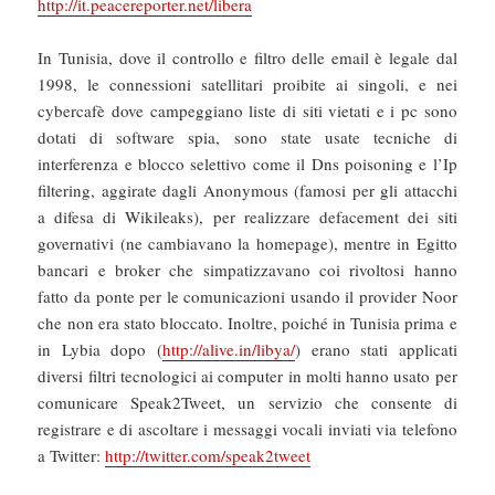
http://it.peacereporter.net/libera
In Tunisia, dove il controllo e filtro delle email è legale dal
1998, le connessioni satellitari proibite ai singoli, e nei
cybercafè dove campeggiano liste di siti vietati e i pc sono
dotati di software spia, sono state usate tecniche di
interferenza e blocco selettivo come il Dns poisoning e l’Ip
filtering, aggirate dagli Anonymous (famosi per gli attacchi
a difesa di Wikileaks), per realizzare defacement dei siti
governativi (ne cambiavano la homepage), mentre in Egitto
bancari e broker che simpatizzavano coi rivoltosi hanno
fatto da ponte per le comunicazioni usando il provider Noor
che non era stato bloccato. Inoltre, poiché in Tunisia prima e
in Lybia dopo (
http://alive.in/libya/
) erano stati applicati
diversi filtri tecnologici ai computer in molti hanno usato per
comunicare Speak2Tweet, un servizio che consente di
registrare e di ascoltare i messaggi vocali inviati via telefono
a Twitter:
http://twitter.com/speak2tweet