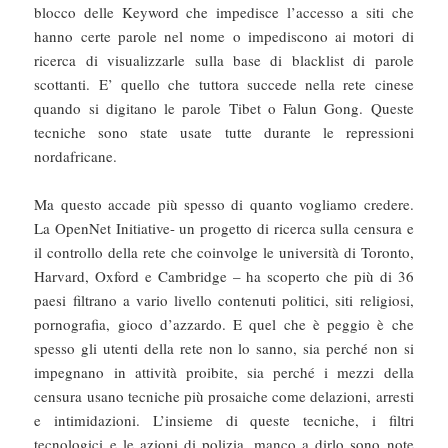
blocco delle Keyword che impedisce l’accesso a siti che
hanno certe parole nel nome o impediscono ai motori di
ricerca di visualizzarle sulla base di blacklist di parole
scottanti. E’ quello che tuttora succede nella rete cinese
quando si digitano le parole Tibet o Falun Gong. Queste
tecniche sono state usate tutte durante le repressioni
nordafricane.
Ma questo accade più spesso di quanto vogliamo credere.
La OpenNet Initiative- un progetto di ricerca sulla censura e
il controllo della rete che coinvolge le università di Toronto,
Harvard, Oxford e Cambridge – ha scoperto che più di 36
paesi filtrano a vario livello contenuti politici, siti religiosi,
pornografia, gioco d’azzardo. E quel che è peggio è che
spesso gli utenti della rete non lo sanno, sia perché non si
impegnano in attività proibite, sia perché i mezzi della
censura usano tecniche più prosaiche come delazioni, arresti
e intimidazioni. L’insieme di queste tecniche, i filtri
tecnologici e le azioni di polizia, manco a dirlo sono note