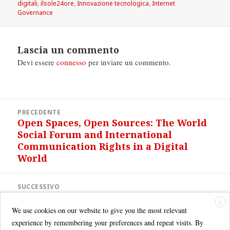
il
digitali
,
ilsole24ore
,
Innovazione tecnologica
,
Internet
Governance
Lascia un commento
Devi essere
connesso
per inviare un commento.
Navigazione
PRECEDENTE
articoli
Open Spaces, Open Sources: The World
Articolo
Social Forum and International
precedente:
Communication Rights in a Digital
World
SUCCESSIVO
NEW MEDIA ART EDUCATION
Articolo
X
successivo:
We use cookies on our website to give you the most relevant
experience by remembering your preferences and repeat visits. By