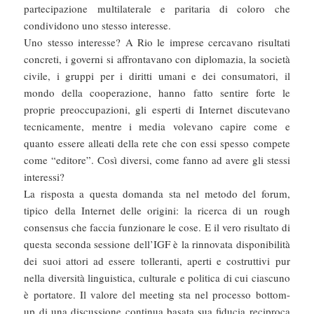
partecipazione multilaterale e paritaria di coloro che
condividono uno stesso interesse.
Uno stesso interesse? A Rio le imprese cercavano risultati
concreti, i governi si affrontavano con diplomazia, la società
civile, i gruppi per i diritti umani e dei consumatori, il
mondo della cooperazione, hanno fatto sentire forte le
proprie preoccupazioni, gli esperti di Internet discutevano
tecnicamente, mentre i media volevano capire come e
quanto essere alleati della rete che con essi spesso compete
come “editore”. Così diversi, come fanno ad avere gli stessi
interessi?
La risposta a questa domanda sta nel metodo del forum,
tipico della Internet delle origini: la ricerca di un rough
consensus che faccia funzionare le cose. E il vero risultato di
questa seconda sessione dell’IGF è la rinnovata disponibilità
dei suoi attori ad essere tolleranti, aperti e costruttivi pur
nella diversità linguistica, culturale e politica di cui ciascuno
è portatore. Il valore del meeting sta nel processo bottom-
up di una discussione continua basata sua fiducia reciproca