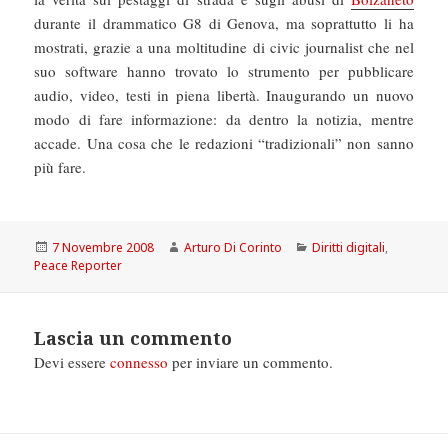
durante il drammatico G8 di Genova, ma soprattutto li ha
mostrati, grazie a una moltitudine di civic journalist che nel
suo software hanno trovato lo strumento per pubblicare
audio, video, testi in piena libertà. Inaugurando un nuovo
modo di fare informazione: da dentro la notizia, mentre
accade. Una cosa che le redazioni “tradizionali” non sanno
più fare.
Scritto
Autore
Categorie
7 Novembre 2008
Arturo Di Corinto
Diritti digitali
,
il
Peace Reporter
Lascia un commento
Devi essere
connesso
per inviare un commento.
Navigazione