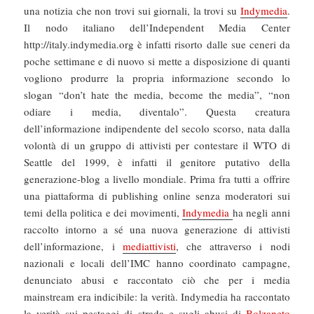
una notizia che non trovi sui giornali, la trovi su
Indymedia
.
Il nodo italiano dell’Independent Media Center
http://italy.indymedia.org è infatti risorto dalle sue ceneri da
poche settimane e di nuovo si mette a disposizione di quanti
vogliono produrre la propria informazione secondo lo
slogan “don’t hate the media, become the media”, “non
odiare i media, diventalo”. Questa creatura
dell’informazione indipendente del secolo scorso, nata dalla
volontà di un gruppo di attivisti per contestare il WTO di
Seattle del 1999, è infatti il genitore putativo della
generazione-blog a livello mondiale. Prima fra tutti a offrire
una piattaforma di publishing online senza moderatori sui
temi della politica e dei movimenti,
Indymedia
ha negli anni
raccolto intorno a sé una nuova generazione di attivisti
dell’informazione, i
mediattivisti
, che attraverso i nodi
nazionali e locali dell’IMC hanno coordinato campagne,
denunciato abusi e raccontato ciò che per i media
mainstream era indicibile: la verità. Indymedia ha raccontato
la verità sui pestaggi di strada e sugli abusi di
Bolzaneto