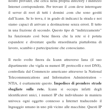
nostro provider, che cerca nella propria directory l’indirizzo
Internet corrispondente. Per trovare il .com deve interrogare
il server di root di tutti i domini .com che sono gestiti
dall’Icann. Se lo trova, è in grado di indicarci la strada e noi
siamo capaci di arrivare a destinazione senza errori. Il tutto
in una frazione di secondo. Questo tipo di “indirizzamento”
ha funzionato così bene finora che la rete si è potuta
espandere e diventare quella straordinaria piattaforma di
lavoro, scambio e partecipazione che conosciamo.
Il ruolo svolto finora da Icann attraverso Iana (il suo
dipartimento che vigila su numeri IP, protocolli e root DNS),
controllata dal Commercio americano attraverso la National
Telecommunications and Information Administration –
Impedisce di prendere strade
NTIA, è esattamente questo.
sbagliate sulla rete.
Icann si occupa infatti degli
identificatori unici, i numeri IP che individuano in maniera
univoca ogni oggetto connesso a Internet traducendo il
lnguaggio umano in uno più vicino alle macchine. Questi IP