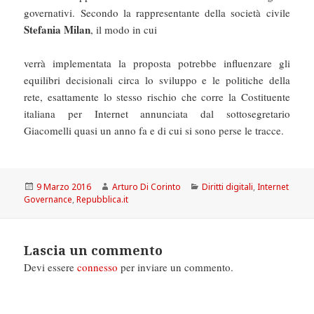
governativi. Secondo la rappresentante della società civile
Stefania Milan
, il modo in cui
verrà implementata la proposta potrebbe influenzare gli
equilibri decisionali circa lo sviluppo e le politiche della
rete, esattamente lo stesso rischio che corre la Costituente
italiana per Internet annunciata dal sottosegretario
Giacomelli quasi un anno fa e di cui si sono perse le tracce.
Scritto
Autore
Categorie
9 Marzo 2016
Arturo Di Corinto
Diritti digitali
,
Internet
il
Governance
,
Repubblica.it
Lascia un commento
Devi essere
connesso
per inviare un commento.