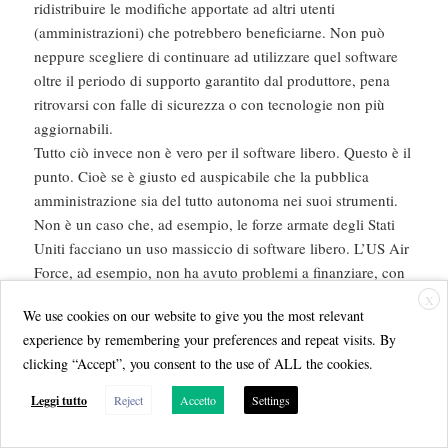
ridistribuire le modifiche apportate ad altri utenti
(amministrazioni) che potrebbero beneficiarne. Non può
neppure scegliere di continuare ad utilizzare quel software
oltre il periodo di supporto garantito dal produttore, pena
ritrovarsi con falle di sicurezza o con tecnologie non più
aggiornabili.
Tutto ciò invece non è vero per il software libero. Questo è il
punto. Cioè se è giusto ed auspicabile che la pubblica
amministrazione sia del tutto autonoma nei suoi strumenti.
Non è un caso che, ad esempio, le forze armate degli Stati
Uniti facciano un uso massiccio di software libero. L’US Air
Force, ad esempio, non ha avuto problemi a finanziare, con
16 milioni di dollari, il “porting” su GNU/Linux di alcuni
X
We use cookies on our website to give you the most relevant
software per il combattimento.
experience by remembering your preferences and repeat visits. By
Io ovviamente auspico che questi software non vengano più
clicking “Accept”, you consent to the use of ALL the cookies.
usati. E’ solo un esempio per dire che quando è in gioco
l’autonomia, la sicurezza e l’indipendenza non ci si può
Leggi tutto
Reject
Accetto
Settings
limitare alla questione “costi”. Sarebbe anzi auspicabile che
anche le nostre forze armate e di polizia adottino software