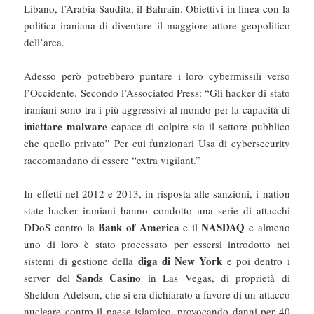
Libano, l’Arabia Saudita, il Bahrain. Obiettivi in linea con la
politica iraniana di diventare il maggiore attore geopolitico
dell’area.
Adesso però potrebbero puntare i loro cybermissili verso
l’Occidente. Secondo l’Associated Press: “Gli hacker di stato
iraniani sono tra i più aggressivi al mondo per la capacità di
iniettare malware
capace di colpire sia il settore pubblico
che quello privato” Per cui funzionari Usa di cybersecurity
raccomandano di essere “extra vigilant.”
In effetti nel 2012 e 2013, in risposta alle sanzioni, i nation
state hacker iraniani hanno condotto una serie di attacchi
Bank of America
NASDAQ
DDoS contro la
e il
e almeno
uno di loro è stato processato per essersi introdotto nei
diga di New York
sistemi di gestione della
e poi dentro i
Sands Casino
server del
in Las Vegas, di proprietà di
Sheldon Adelson, che si era dichiarato a favore di un attacco
nucleare contro il paese islamico, provocando danni per 40