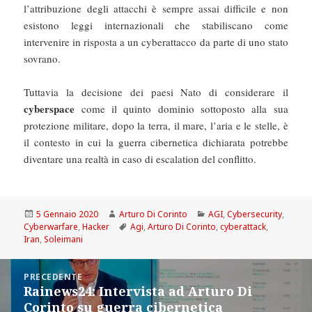
l’attribuzione degli attacchi è sempre assai difficile e non
esistono leggi internazionali che stabiliscano come
intervenire in risposta a un cyberattacco da parte di uno stato
sovrano.
Tuttavia la decisione dei paesi Nato di considerare il
cyberspace
come il quinto dominio sottoposto alla sua
protezione militare, dopo la terra, il mare, l’aria e le stelle, è
il contesto in cui la guerra cibernetica dichiarata potrebbe
diventare una realtà in caso di escalation del conflitto.
Scritto
Autore
Categorie
5 Gennaio 2020
Arturo Di Corinto
AGI
,
Cybersecurity
,
il
Tag
Cyberwarfare
,
Hacker
Agi
,
Arturo Di Corinto
,
cyberattack
,
Iran
,
Soleimani
Navigazione
PRECEDENTE
articoli
Rainews24: Intervista ad Arturo Di
Articolo
Corinto su guerra cibernetica
precedente: