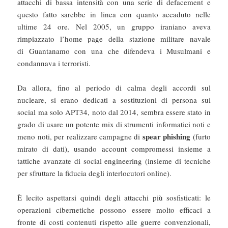
attacchi di bassa intensità con una serie di defacement e
questo fatto sarebbe in linea con quanto accaduto nelle
ultime 24 ore. Nel 2005, un gruppo iraniano aveva
rimpiazzato l’home page della stazione militare navale
di Guantanamo con una che difendeva i Musulmani e
condannava i terroristi.
Da allora, fino al periodo di calma degli accordi sul
nucleare, si erano dedicati a sostituzioni di persona sui
social ma solo APT34, noto dal 2014, sembra essere stato in
grado di usare un potente mix di strumenti informatici noti e
spear phishing
meno noti, per realizzare campagne di
(furto
mirato di dati), usando account compromessi insieme a
tattiche avanzate di social engineering (insieme di tecniche
per sfruttare la fiducia degli interlocutori online).
È lecito aspettarsi quindi degli attacchi più sosfisticati: le
operazioni cibernetiche possono essere molto efficaci a
fronte di costi contenuti rispetto alle guerre convenzionali,