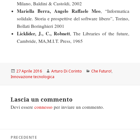
Milano, Baldini & Castoldi, 2002
Mariella Berra, Angelo Raffaele Meo
, “Informatica
solidale. Storia e prospettive del software libero”, Torino,
Bollati Boringhieri 2001
Licklider, J., C., Robnett
, The Libraries of the future,
Cambride, MA,M.I.T. Press, 1965
Scritto
Autore
Categorie
27 Aprile 2016
Arturo Di Corinto
Che Futuro!
,
il
Innovazione tecnologica
Lascia un commento
Devi essere
connesso
per inviare un commento.
Navigazione
PRECEDENTE