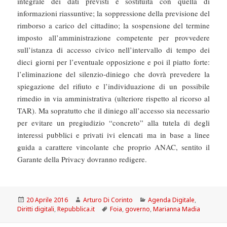
integrale dei dati previsti è sostituita con quella di
informazioni riassuntive; la soppressione della previsione del
rimborso a carico del cittadino; la sospensione del termine
imposto all’amministrazione competente per provvedere
sull’istanza di accesso civico nell’intervallo di tempo dei
dieci giorni per l’eventuale opposizione e poi il piatto forte:
l’eliminazione del silenzio-diniego che dovrà prevedere la
spiegazione del rifiuto e l’individuazione di un possibile
rimedio in via amministrativa (ulteriore rispetto al ricorso al
TAR). Ma sopratutto che il diniego all’accesso sia necessario
per evitare un pregiudizio “concreto” alla tutela di degli
interessi pubblici e privati ivi elencati ma in base a linee
guida a carattere vincolante che proprio ANAC, sentito il
Garante della Privacy dovranno redigere.
Scritto
Autore
Categorie
20 Aprile 2016
Arturo Di Corinto
Agenda Digitale
,
il
Tag
Diritti digitali
,
Repubblica.it
Foia
,
governo
,
Marianna Madia