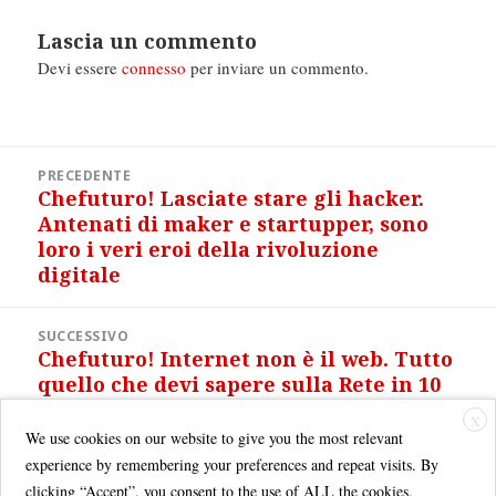
Lascia un commento
Devi essere
connesso
per inviare un commento.
Navigazione
PRECEDENTE
articoli
Chefuturo! Lasciate stare gli hacker.
Articolo
Antenati di maker e startupper, sono
precedente:
loro i veri eroi della rivoluzione
digitale
SUCCESSIVO
Chefuturo! Internet non è il web. Tutto
Articolo
quello che devi sapere sulla Rete in 10
successivo:
parole (e un’infografica)
X
We use cookies on our website to give you the most relevant
experience by remembering your preferences and repeat visits. By
clicking “Accept”, you consent to the use of ALL the cookies.